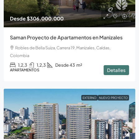
Desde
$306.000.000
Saman Proyecto de Apartamentos en Manizales
Robles de Bella Suiza, Carrera 19, Manizales, Caldas,
Colombia
1,2,3
1,2,3
Desde 43
m²
Detalles
APARTAMENTOS
EXTERNO
NUEVO PROYECTO