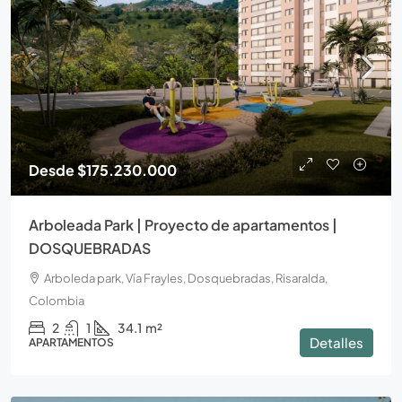
Desde
$175.230.000
Arboleada Park | Proyecto de apartamentos |
DOSQUEBRADAS
Arboleda park, Vía Frayles, Dosquebradas, Risaralda,
Colombia
2
1
34.1
m²
Detalles
APARTAMENTOS