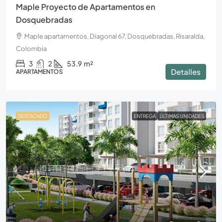
Maple Proyecto de Apartamentos en
Dosquebradas
Maple apartamentos, Diagonal 67, Dosquebradas, Risaralda,
Colombia
3
2
53.9
m²
Detalles
APARTAMENTOS
DESTACADO
ENTREGA
ÚLTIMAS UNIDADES