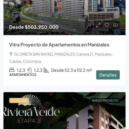
Desde
$503.950.000
Vitra Proyecto de Apartamentos en Manizales
GLORIETA SAN RAFAEL MANIZALES, Carrera 21, Manizales,
Caldas, Colombia
1,2,3
1,2,3
Desde 52.3 a 112.2
m²
Detalles
APARTAMENTOS
DESTACADO
NUEVO PROYECTO