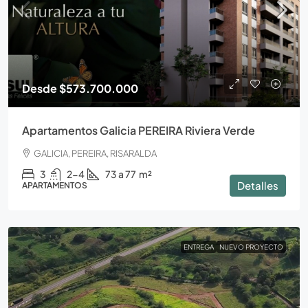
Desde
$573.700.000
Apartamentos Galicia PEREIRA Riviera Verde
GALICIA, PEREIRA, RISARALDA
3
2-4
73 a 77
m²
Detalles
APARTAMENTOS
ENTREGA
NUEVO PROYECTO