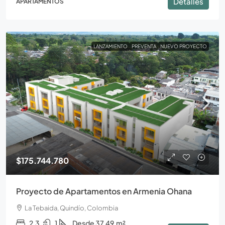
Detalles
APARTAMENTOS
LANZAMIENTO
PREVENTA
NUEVO PROYECTO
$175.744.780
Proyecto de Apartamentos en Armenia Ohana
La Tebaida, Quindío, Colombia
2,3
1
Desde 37,49
m²