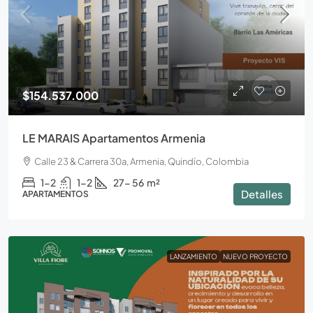
$154.537.000
LE MARAIS Apartamentos Armenia
Calle 23 & Carrera 30a, Armenia, Quindío, Colombia
1-2
1-2
27- 56
m²
Detalles
APARTAMENTOS
LANZAMIENTO
NUEVO PROYECTO