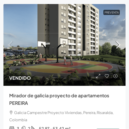
PREVENTA
VENDIDO
Mirador de galicia proyecto de apartamentos
PEREIRA
Galicia Campestre Proyecto Viviendas, Pereira, Risaralda,
Colombia
3
2
52,97 - 53,42
m²