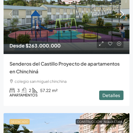
Desde
$263.000.000
Senderos del Castillo Proyecto de apartamentos
en Chinchiná
colegio san miguel chinchina
3
2
57.22
m²
Detalles
APARTAMENTOS
DESTACADO
CONSTRUCCIÓN
NUEVA ETAPA