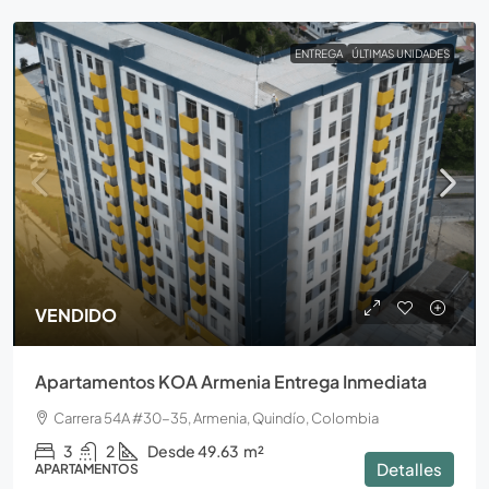
ENTREGA
ÚLTIMAS UNIDADES
VENDIDO
Apartamentos KOA Armenia Entrega Inmediata
Carrera 54A #30-35, Armenia, Quindío, Colombia
3
2
Desde 49.63
m²
Detalles
APARTAMENTOS