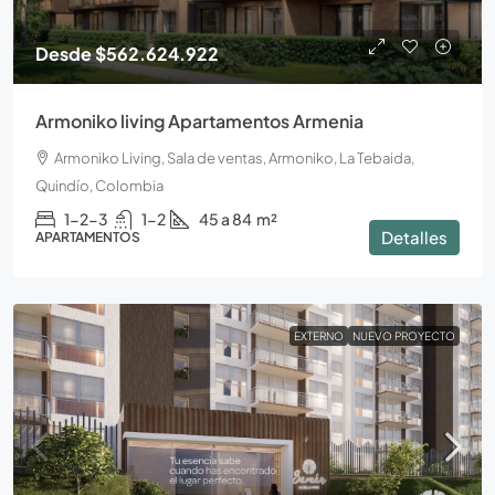
Desde
$562.624.922
Armoniko living Apartamentos Armenia
Armoniko Living, Sala de ventas, Armoniko, La Tebaida,
Quindío, Colombia
1-2-3
1-2
45 a 84
m²
Detalles
APARTAMENTOS
EXTERNO
NUEVO PROYECTO