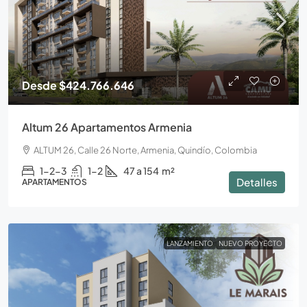
Desde
$424.766.646
Altum 26 Apartamentos Armenia
ALTUM 26, Calle 26 Norte, Armenia, Quindío, Colombia
1-2-3
1-2
47 a 154
m²
Detalles
APARTAMENTOS
LANZAMIENTO
NUEVO PROYECTO