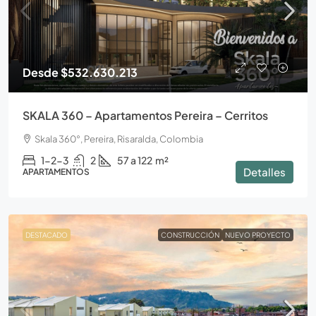
Desde
$532.630.213
SKALA 360 – Apartamentos Pereira – Cerritos
Skala 360°, Pereira, Risaralda, Colombia
1-2-3
2
57 a 122
m²
Detalles
APARTAMENTOS
DESTACADO
CONSTRUCCIÓN
NUEVO PROYECTO