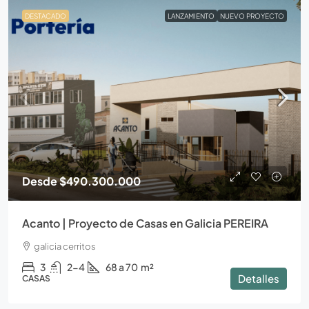
DESTACADO
LANZAMIENTO
NUEVO PROYECTO
Desde
$490.300.000
Acanto | Proyecto de Casas en Galicia PEREIRA
galicia cerritos
3
2-4
68 a 70
m²
Detalles
CASAS