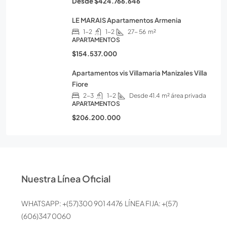
Desde
$424.766.646
LE MARAIS Apartamentos Armenia
1-2
1-2
27- 56
m²
APARTAMENTOS
$154.537.000
Apartamentos vis Villamaria Manizales Villa
Fiore
2-3
1-2
Desde 41.4
m² área privada
APARTAMENTOS
$206.200.000
Nuestra Línea Oficial
WHATSAPP: +(57)300 901 4476 LÍNEA FIJA: +(57)
(606)347 0060