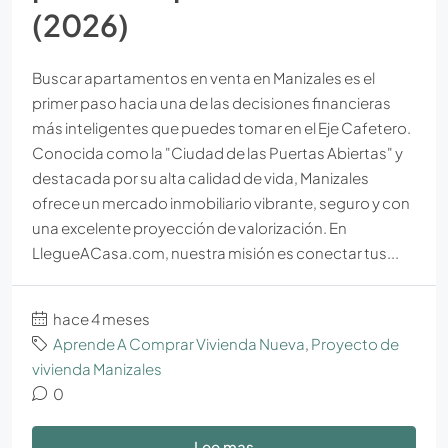
(2026)
Buscar apartamentos en venta en Manizales es el
primer paso hacia una de las decisiones financieras
más inteligentes que puedes tomar en el Eje Cafetero.
Conocida como la "Ciudad de las Puertas Abiertas" y
destacada por su alta calidad de vida, Manizales
ofrece un mercado inmobiliario vibrante, seguro y con
una excelente proyección de valorización. En
LlegueACasa.com, nuestra misión es conectar tus...
hace 4 meses
Aprende A Comprar Vivienda Nueva
,
Proyecto de
vivienda Manizales
0
Lee mas