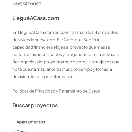
(606)347 0060
LleguéACasa.com
En LlegueACasa.com encuentras más de 54 proyectos
de vivienda nueva en el Eje Cafetero. Según tu
capacidad financiera eliges el proyecto que más se
adapte a tus necesidades y te agendamos cita en la sala
de negocios del proyectos que quieres. Lo mejor es que
no te cuesta más, ahorras muucho tiempo y tomas la
decisión de compra Informado.
Políticas de Privacidad y Tratamiento de Datos
Buscar proyectos
Apartamentos
Casas