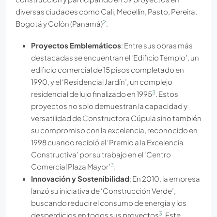
diversas ciudades como Cali, Medellín, Pasto, Pereira,
2
Bogotá y Colón (Panamá)
.
Proyectos Emblemáticos
: Entre sus obras más
destacadas se encuentran el ‘Edificio Templo’, un
edificio comercial de 15 pisos completado en
1990, y el ‘Residencial Jardín’, un complejo
3
residencial de lujo finalizado en 1995
. Estos
proyectos no solo demuestran la capacidad y
versatilidad de Constructora Cúpula sino también
su compromiso con la excelencia, reconocido en
1998 cuando recibió el ‘Premio a la Excelencia
Constructiva’ por su trabajo en el ‘Centro
3
Comercial Plaza Mayor’
.
Innovación y Sostenibilidad
: En 2010, la empresa
lanzó su iniciativa de ‘Construcción Verde’,
buscando reducir el consumo de energía y los
3
desperdicios en todos sus proyectos
. Este