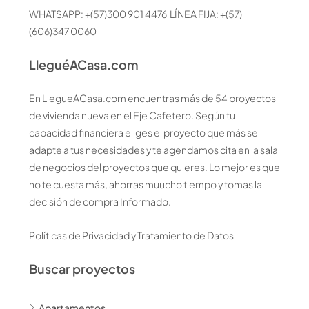
WHATSAPP: +(57)300 901 4476 LÍNEA FIJA: +(57)
(606)347 0060
LleguéACasa.com
En LlegueACasa.com encuentras más de 54 proyectos
de vivienda nueva en el Eje Cafetero. Según tu
capacidad financiera eliges el proyecto que más se
adapte a tus necesidades y te agendamos cita en la sala
de negocios del proyectos que quieres. Lo mejor es que
no te cuesta más, ahorras muucho tiempo y tomas la
decisión de compra Informado.
Políticas de Privacidad y Tratamiento de Datos
Buscar proyectos
Apartamentos