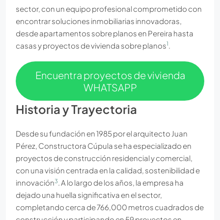
sector, con un equipo profesional comprometido con
encontrar soluciones inmobiliarias innovadoras,
desde apartamentos sobre planos en Pereira hasta
1
casas y proyectos de vivienda sobre planos
.
Encuentra proyectos de vivienda
WHATSAPP
Historia y Trayectoria
Desde su fundación en 1985 por el arquitecto Juan
Pérez, Constructora Cúpula se ha especializado en
proyectos de construcción residencial y comercial,
con una visión centrada en la calidad, sostenibilidad e
3
innovación
. A lo largo de los años, la empresa ha
dejado una huella significativa en el sector,
completando cerca de 766,000 metros cuadrados de
construcción y participando en 59 proyectos en