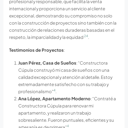
profesional y responsable, que facilita la venta
internacional y proporciona un servicio al cliente
excepcional, demostrando su compromiso no solo
con la construcción de proyectos sino también con la
construcción de relaciones duraderas basadas en el
2
4
respeto, la imparcialidad y la equidad
.
Testimonios de Proyectos
:
Juan Pérez, Casa de Sueños
: “Constructora
Cúpula construyó mi casa de sueños con una
calidad excepcional y atención al detalle. Estoy
extremadamente satisfecho con su trabajo y
4
profesionalismo”
.
Ana López, Apartamento Moderno
: “Contraté a
Constructora Cúpula para renovar mi
apartamento, y realizaron un trabajo
sobresaliente. Fueron puntuales, eficientes y su
4
artesanía es de primera”
.