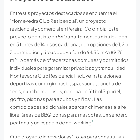
Entre sus proyectos destacados se encuentra el
‘Montevedra Club Residencial’, un proyecto
residencial y comercial en Pereira, Colombia. Este
proyecto consiste en 560 apartamentos distribuidos
en 5 torres de 14 pisos cada una, con opciones de 1, 2 o
3 dormitorios y áreas que varían de 64.50 m² a 89.75
6
m²
. Además de ofrecer zonas comunes y dormitorios
individuales para garantizar privacidad y tranquilidad,
Montevedra Club Residencial incluye instalaciones
deportivas como gimnasio, spa, sauna, cancha de
tenis, cancha multiusos, cancha de fútbol 5, pádel,
6
golfito, piscinas para adultos y niños
. Las
comodidades adicionales abarcan chimeneas al aire
libre, áreas de BBQ, zonas para mascotas, un sendero
6
peatonal y un espacio de co-working
.
Otro proyecto innovador es ‘Lotes para construir en