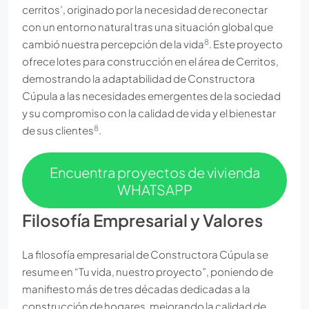
cerritos’, originado por la necesidad de reconectar
con un entorno natural tras una situación global que
8
cambió nuestra percepción de la vida
. Este proyecto
ofrece lotes para construcción en el área de Cerritos,
demostrando la adaptabilidad de Constructora
Cúpula a las necesidades emergentes de la sociedad
y su compromiso con la calidad de vida y el bienestar
8
de sus clientes
.
Encuentra proyectos de vivienda
WHATSAPP
Filosofía Empresarial y Valores
La filosofía empresarial de Constructora Cúpula se
resume en “Tu vida, nuestro proyecto”, poniendo de
manifiesto más de tres décadas dedicadas a la
construcción de hogares, mejorando la calidad de