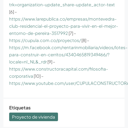
trk=organization-update_share-update_actor-text
[6] –
https://www.larepublica.co/empresas/montevedra-
club-residencial-el-proyecto-para-vivir-en-el-mejor-
entorno-de-pereira-3517992
[7] –
https://cupula.com.co/proyectos/
[8] –
https://m.facebook.com/rentarinmobiliaria/videos/lotes-
para-construir-en-cerritos/4340465819349466/?
locale=nl_NL&_rdr
[9] –
https://www.constructoracapital.com/filosofia-
corporativa
[10] –
https://www.youtube.com/user/CUPULACONSTRUCTOR
Etiquetas
Proyecto de vivienda