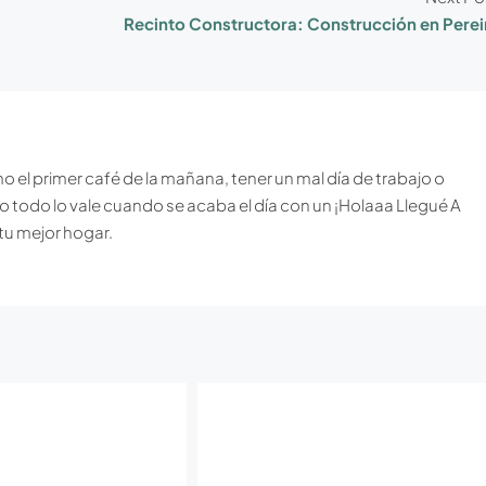
Recinto Constructora: Construcción en Perei
l primer café de la mañana, tener un mal día de trabajo o
pero todo lo vale cuando se acaba el día con un ¡Holaaa Llegué A
tu mejor hogar.