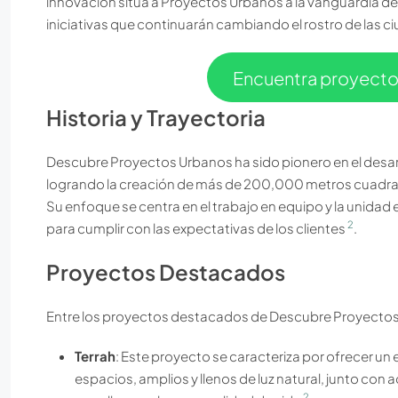
innovación sitúa a Proyectos Urbanos a la vanguardia de
iniciativas que continuarán cambiando el rostro de las 
Encuentra proyect
Historia y Trayectoria
Descubre Proyectos Urbanos ha sido pionero en el desar
logrando la creación de más de 200,000 metros cuadrad
Su enfoque se centra en el trabajo en equipo y la unidad
2
para cumplir con las expectativas de los clientes
.
Proyectos Destacados
Entre los proyectos destacados de Descubre Proyectos
Terrah
: Este proyecto se caracteriza por ofrecer un 
espacios, amplios y llenos de luz natural, junto con
2