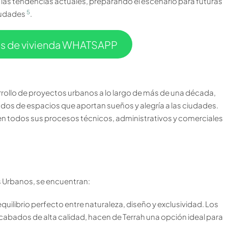
 las tendencias actuales, preparando el escenario para futuras
5
ciudades
.
os de vivienda WHATSAPP
rollo de proyectos urbanos a lo largo de más de una década,
os de espacios que aportan sueños y alegría a las ciudades.
 en todos sus procesos técnicos, administrativos y comerciales
 Urbanos, se encuentran:
equilibrio perfecto entre naturaleza, diseño y exclusividad. Los
 acabados de alta calidad, hacen de Terrah una opción ideal para