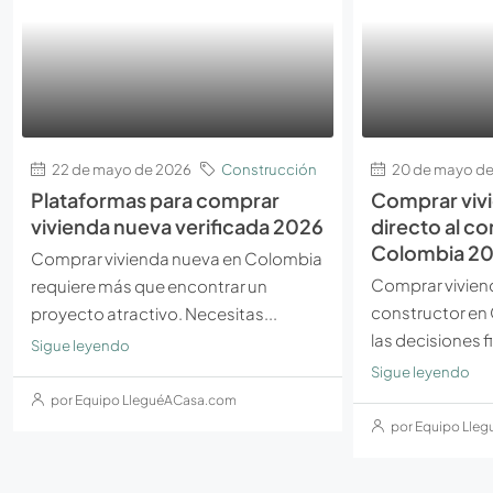
22 de mayo de 2026
Construcción
20 de mayo de
Plataformas para comprar
Comprar viv
vivienda nueva verificada 2026
directo al c
Colombia 2
Comprar vivienda nueva en Colombia
Comprar viviend
requiere más que encontrar un
constructor en
proyecto atractivo. Necesitas...
las decisiones f
Sigue leyendo
Sigue leyendo
por Equipo LleguéACasa.com
por Equipo Lle