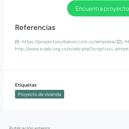
Encuentra proyect
Referencias
[1] –
https://proyectosurbanos.com.co/empresa/
[2] –
h
http://www.scielo.org.co/scielo.php?script=sci_ar
Etiquetas
Proyecto de vivienda
Publicación anterior