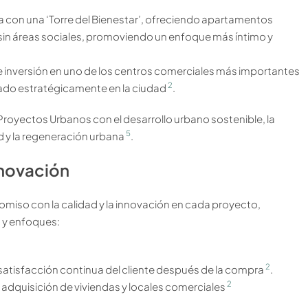
ta con una ‘Torre del Bienestar’, ofreciendo apartamentos
 sin áreas sociales, promoviendo un enfoque más íntimo y
 inversión en uno de los centros comerciales más importantes
2
icado estratégicamente en la ciudad
.
oyectos Urbanos con el desarrollo urbano sostenible, la
5
ad y la regeneración urbana
.
nnovación
iso con la calidad y la innovación en cada proyecto,
s y enfoques:
2
satisfacción continua del cliente después de la compra
.
2
la adquisición de viviendas y locales comerciales