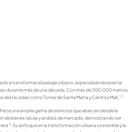
do a transformar el paisaje urbano, especializándose en la
amilias durante más de una década. Con más de 200,000 metros
1
2
s destacadas como Torres de Santa Marta y Cerritos Mall,
frece una amplia gama de servicios que abarcan desde la
ón de bienes raíces y análisis de mercado, demostrando ser
3
reira
. Su enfoque en la transformación urbana sostenible y la