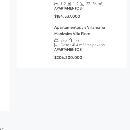
1-2
1-2
27- 56
m²
APARTAMENTOS
$154.537.000
Apartamentos vis Villamaria
Manizales Villa Fiore
2-3
1-2
Desde 41.4
m² área privada
APARTAMENTOS
$206.200.000
st