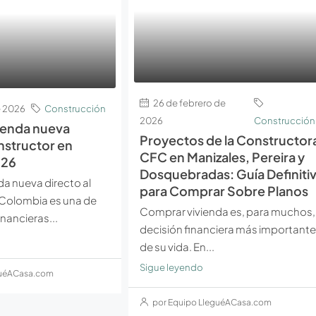
26 de febrero de
 2026
Construcción
2026
Construcción
ienda nueva
Proyectos de la Constructor
onstructor en
CFC en Manizales, Pereira y
026
Dosquebradas: Guía Definiti
a nueva directo al
para Comprar Sobre Planos
 Colombia es una de
Comprar vivienda es, para muchos, 
inancieras...
decisión financiera más importante
de su vida. En...
Sigue leyendo
guéACasa.com
por Equipo LleguéACasa.com