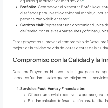
aquellos que buscan calidad de vida
.
Botániko
: Centrado en el bienestar, Botániko cuen
diseñados para un estilo de vida saludable, aunque
2
personalizado del bienestar
.
Cerritos Mall
: Representa una oportunidad única de
de Pereira, con nuevas Apartasuites y oficinas, ub
Estos proyectos subrayan el compromiso de Descubre Pr
mejora de la calidad de vida de los residentes de la ciud
Compromiso con la Calidad y la I
Descubre Proyectos Urbanos se distingue por su comprom
aspectos fundamentales que se reflejan en sus servicio
Servicios Post-Venta y Financiación
:
Ofrecen un servicio post-venta que asegura la 
Brindan cálculos de financiación para facilitar 