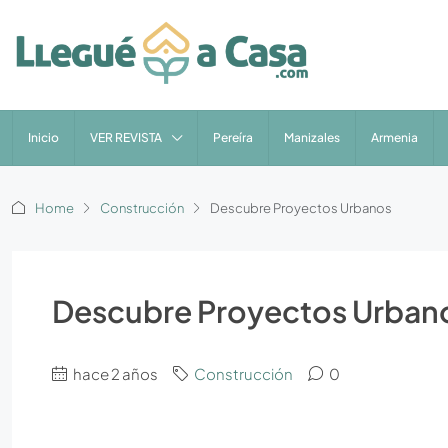
Inicio
VER REVISTA
Pereíra
Manizales
Armenia
Home
Construcción
Descubre Proyectos Urbanos
Descubre Proyectos Urban
hace 2 años
Construcción
0