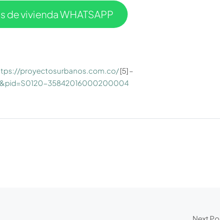
os de vivienda WHATSAPP
ttps://proyectosurbanos.com.co/
[5] –
ttext&pid=S0120-35842016000200004
Next Po