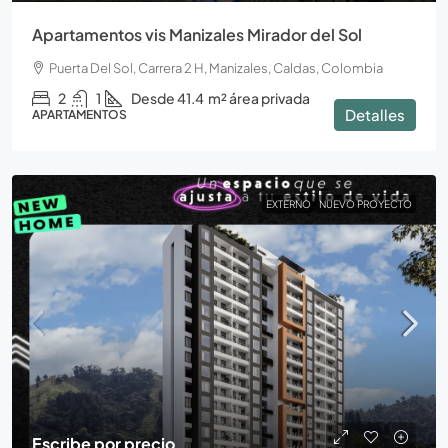
Apartamentos vis Manizales Mirador del Sol
Puerta Del Sol, Carrera 2 H, Manizales, Caldas, Colombia
2
1
Desde 41.4
m² área privada
Detalles
APARTAMENTOS
EXTERNO
NUEVO PROYECTO
Escribe por precio