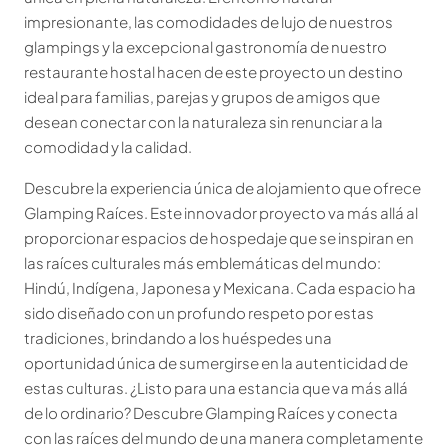
impresionante, las comodidades de lujo de nuestros
glampings y la excepcional gastronomía de nuestro
restaurante hostal hacen de este proyecto un destino
ideal para familias, parejas y grupos de amigos que
desean conectar con la naturaleza sin renunciar a la
comodidad y la calidad.
Descubre la experiencia única de alojamiento que ofrece
Glamping Raíces. Este innovador proyecto va más allá al
proporcionar espacios de hospedaje que se inspiran en
las raíces culturales más emblemáticas del mundo:
Hindú, Indígena, Japonesa y Mexicana. Cada espacio ha
sido diseñado con un profundo respeto por estas
tradiciones, brindando a los huéspedes una
oportunidad única de sumergirse en la autenticidad de
estas culturas. ¿Listo para una estancia que va más allá
de lo ordinario? Descubre Glamping Raíces y conecta
con las raíces del mundo de una manera completamente