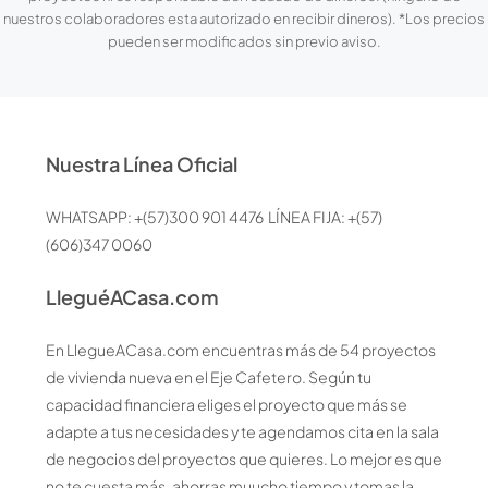
nuestros colaboradores esta autorizado en recibir dineros). *Los precios
pueden ser modificados sin previo aviso.
Nuestra Línea Oficial
WHATSAPP: +(57)300 901 4476 LÍNEA FIJA: +(57)
(606)347 0060
LleguéACasa.com
En LlegueACasa.com encuentras más de 54 proyectos
de vivienda nueva en el Eje Cafetero. Según tu
capacidad financiera eliges el proyecto que más se
adapte a tus necesidades y te agendamos cita en la sala
de negocios del proyectos que quieres. Lo mejor es que
no te cuesta más, ahorras muucho tiempo y tomas la