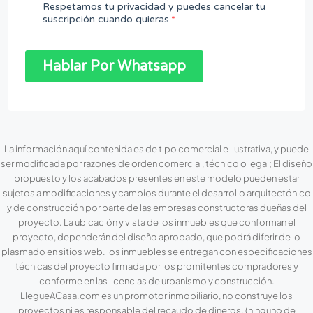
La información aquí contenida es de tipo comercial e ilustrativa, y puede
ser modificada por razones de orden comercial, técnico o legal; El diseño
propuesto y los acabados presentes en este modelo pueden estar
sujetos a modificaciones y cambios durante el desarrollo arquitectónico
y de construcción por parte de las empresas constructoras dueñas del
proyecto. La ubicación y vista de los inmuebles que conforman el
proyecto, dependerán del diseño aprobado, que podrá diferir de lo
plasmado en sitios web. los inmuebles se entregan con especificaciones
técnicas del proyecto firmada por los promitentes compradores y
conforme en las licencias de urbanismo y construcción.
LlegueACasa.com es un promotor inmobiliario, no construye los
proyectos ni es responsable del recaudo de dineros. (ninguno de