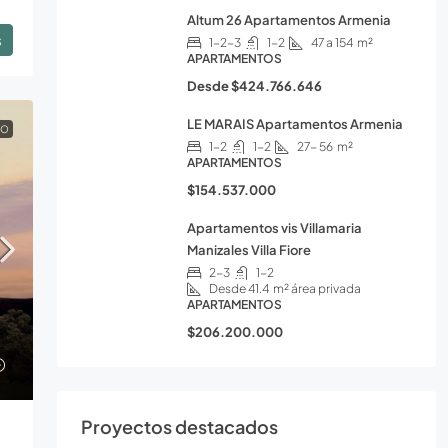
Altum 26 Apartamentos Armenia
s
1-2-3
1-2
47 a 154
m²
APARTAMENTOS
Desde
$424.766.646
LE MARAIS Apartamentos Armenia
TO
1-2
1-2
27- 56
m²
APARTAMENTOS
$154.537.000
Apartamentos vis Villamaria
Manizales Villa Fiore
2-3
1-2
Desde 41.4
m² área privada
APARTAMENTOS
$206.200.000
Proyectos destacados