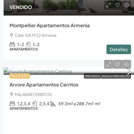
VENDIDO
Montpellier Apartamentos Armenia
Calle 10A 19 22 Armenia
1-2
1-2
Detalles
APARTAMENTOS
Desde
$597.658.015
DESTACADO
PREVENTA
NUEVO PROYECTO
Arvore Apartamentos Cerritos
MALABAR CERRITOS
1,2,3,4
2,3,4
59.3m² a 288.7m²
m²
APARTAMENTOS