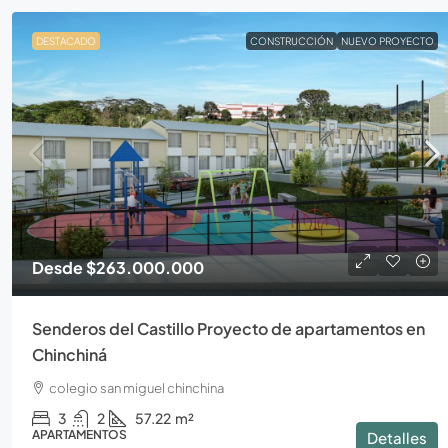
DESTACADO
CONSTRUCCIÓN
NUEVO PROYECTO
Desde
$263.000.000
Senderos del Castillo Proyecto de apartamentos en
Chinchiná
colegio san miguel chinchina
3
2
57.22
m²
APARTAMENTOS
Detalles