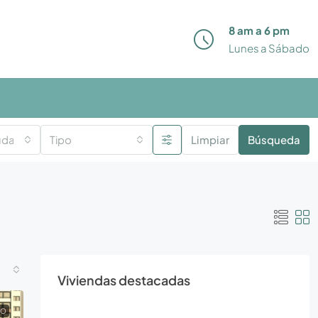
8 am a 6 pm
Lunes a Sábado
iudades
Tipo
Limpiar
Búsqueda
Viviendas destacadas
TO