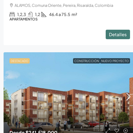
ALAMOS, Comuna Oriente, Pereira, Risaralda, Colombia
1,2,3
1,2
46.4 a 75.5
m²
APARTAMENTOS
Detalles
DESTACADO
CONSTRUCCIÓN
NUEVO PROYECTO
Desde
$490.300.000
Acanto | Proyecto de Casas en 
PEREIRA
galicia cerritos
3
2-4
68 a 70
m²
Desde
$241.518.000
CASAS