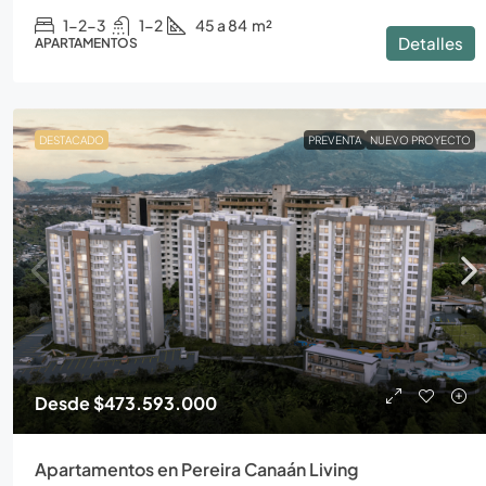
1-2-3
1-2
45 a 84
m²
Detalles
APARTAMENTOS
DESTACADO
PREVENTA
NUEVO PROYECTO
Desde
$473.593.000
Apartamentos en Pereira Canaán Living