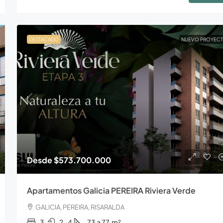
DESTACADO
NUEVO PROYEC
Desde
$573.700.000
Apartamentos Galicia PEREIRA Riviera Verde
GALICIA, PEREIRA, RISARALDA
3
2-4
73 a 77
m²