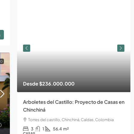
s
TO
Desde
$166.000.000
as en
Torres del Castillo Proyecto de
apartamentos en Chinchiná
Torres del castillo, Chinchiná, Caldas, Colombia
2
1
33.7
m²
APARTAMENTOS