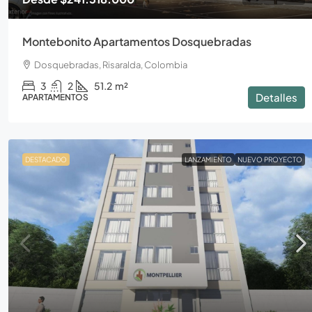
Montebonito Apartamentos Dosquebradas
Dosquebradas, Risaralda, Colombia
3
2
51.2
m²
Detalles
APARTAMENTOS
DESTACADO
LANZAMIENTO
NUEVO PROYECTO