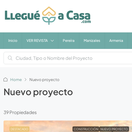
Inicio
VER REVISTA
Pereíra
Manizales
Armenia
Home
Nuevo proyecto
Nuevo proyecto
39 Propiedades
DESTACADO
CONSTRUCCIÓN
NUEVO PROYECTO