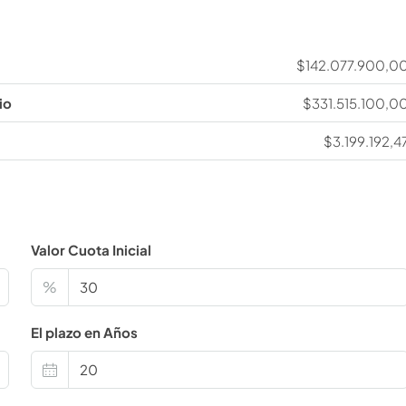
$142.077.900,0
io
$331.515.100,0
$3.199.192,4
Valor Cuota Inicial
%
El plazo en Años