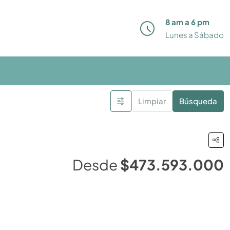
8 am a 6 pm
Lunes a Sábado
Limpiar
Búsqueda
Desde
$473.593.000