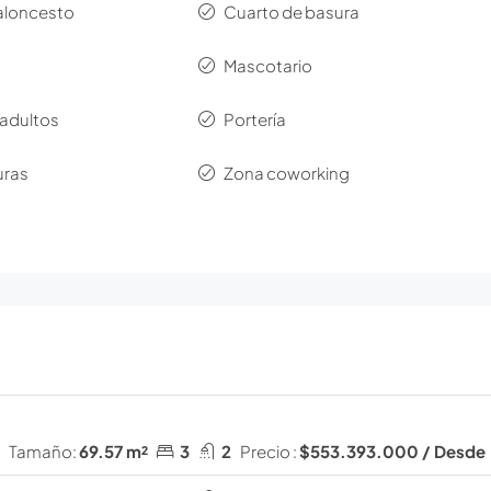
baloncesto
Cuarto de basura
Mascotario
 adultos
Portería
uras
Zona coworking
Tamaño:
69.57 m²
3
2
Precio :
$553.393.000 / Desde