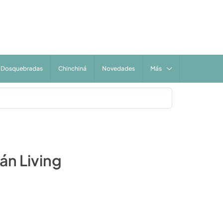
Dosquebradas
Chinchiná
Novedades
Más
án Living