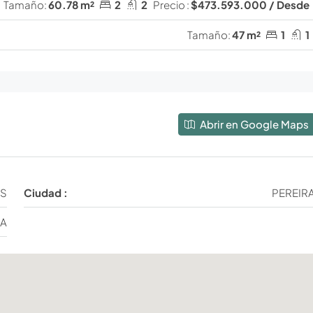
Tamaño:
60.78 m²
2
2
Precio :
$473.593.000 / Desde
Tamaño:
47 m²
1
1
Abrir en Google Maps
OS
Ciudad :
PEREIR
IA