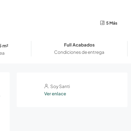
5 Más
Full Acabados
5 m²
Condiciones de entrega
ea
Soy Santi
Ver enlace