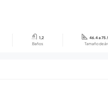
1,2
46.4 a 75.
Baños
Tamaño de ár