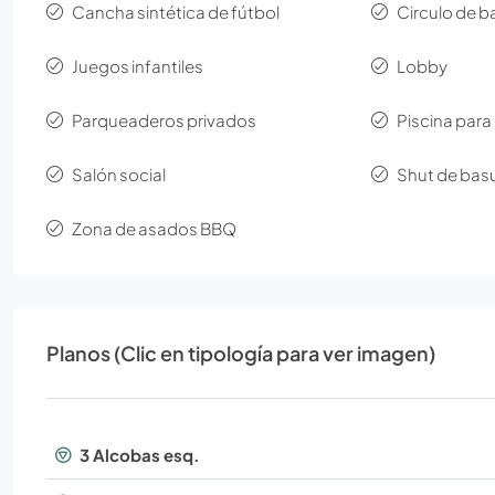
Cancha sintética de fútbol
Circulo de 
Juegos infantiles
Lobby
Parqueaderos privados
Piscina para
Salón social
Shut de bas
Zona de asados BBQ
Planos (Clic en tipología para ver imagen)
3 Alcobas esq.