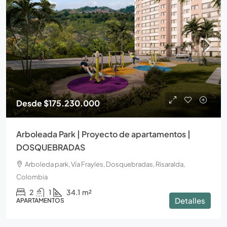
Desde
$175.230.000
Arboleada Park | Proyecto de apartamentos |
DOSQUEBRADAS
Arboleda park, Vía Frayles, Dosquebradas, Risaralda,
Colombia
2
1
34.1
m²
Detalles
APARTAMENTOS