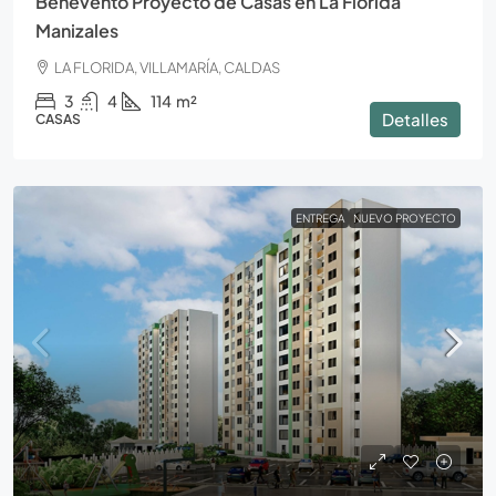
Benevento Proyecto de Casas en La Florida
Manizales
LA FLORIDA, VILLAMARÍA, CALDAS
3
4
114
m²
Detalles
CASAS
ENTREGA
NUEVO PROYECTO