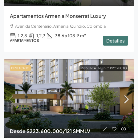
Apartamentos Armenia Monserrat Luxury
Avenida Centenario, Armenia, Quindío, Colombia
1,2,3
1,2,3
38.6 a 103.9
m²
Detalles
APARTAMENTOS
DESTACADO
PREVENTA
NUEVO PROYECTO
Desde
$223.600.000
/121 SMMLV