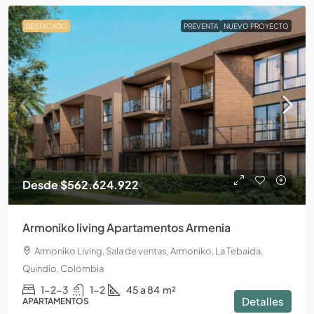
DESTACADO
PREVENTA
NUEVO PROYECTO
Desde
$562.624.922
Armoniko living Apartamentos Armenia
Armoniko Living, Sala de ventas, Armoniko, La Tebaida,
Quindío, Colombia
1-2-3
1-2
45 a 84
m²
Detalles
APARTAMENTOS