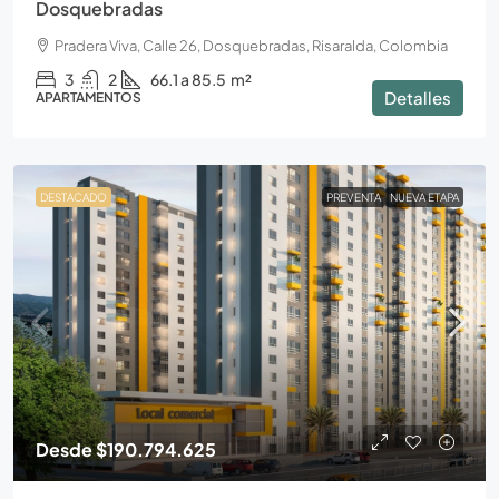
Dosquebradas
Pradera Viva, Calle 26, Dosquebradas, Risaralda, Colombia
3
2
66.1 a 85.5
m²
Detalles
APARTAMENTOS
DESTACADO
PREVENTA
NUEVA ETAPA
Desde
$190.794.625