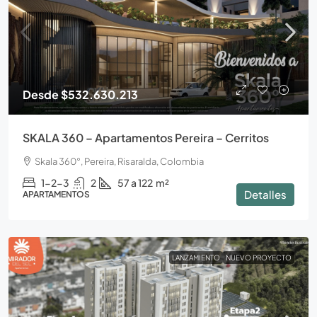
Desde
$532.630.213
SKALA 360 – Apartamentos Pereira – Cerritos
Skala 360°, Pereira, Risaralda, Colombia
1-2-3
2
57 a 122
m²
Detalles
APARTAMENTOS
LANZAMIENTO
NUEVO PROYECTO