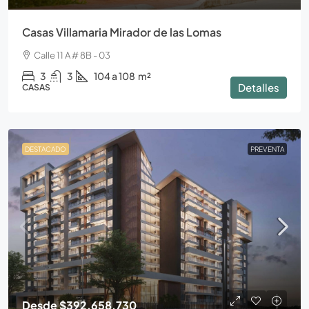
Casas Villamaria Mirador de las Lomas
Calle 11 A # 8B - 03
3
3
104 a 108
m²
Detalles
CASAS
DESTACADO
PREVENTA
Desde
$392.658.730