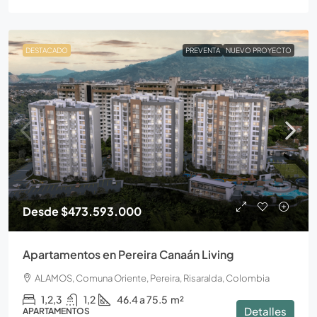
DESTACADO
PREVENTA
NUEVO PROYECTO
Desde
$473.593.000
Apartamentos en Pereira Canaán Living
ALAMOS, Comuna Oriente, Pereira, Risaralda, Colombia
1,2,3
1,2
46.4 a 75.5
m²
Detalles
APARTAMENTOS