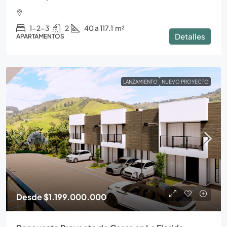
1-2-3
2
40 a 117.1
m²
Detalles
APARTAMENTOS
LANZAMIENTO
NUEVO PROYECTO
Desde
$1.199.000.000