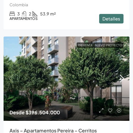
Colombia
3
2
53.9
m²
Detalles
APARTAMENTOS
PREVENTA
NUEVO PROYECTO
Desde
$396.504.000
Axis – Apartamentos Pereira – Cerritos