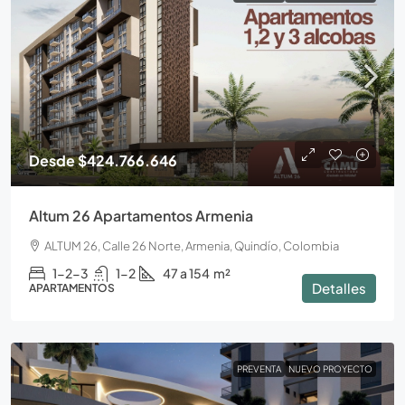
Desde
$424.766.646
Altum 26 Apartamentos Armenia
ALTUM 26, Calle 26 Norte, Armenia, Quindío, Colombia
1-2-3
1-2
47 a 154
m²
Detalles
APARTAMENTOS
PREVENTA
NUEVO PROYECTO