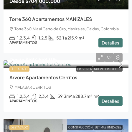
Desde
$704.000.000
Torre 360 Apartamentos MANIZALES
Torre 360, Vía al Cerro de Oro, Manizales, Caldas, Colombia
1,2,3,4
1,2,5
52.1 a 215.9
m²
Detalles
APARTAMENTOS
Desde
$597.658.015
DESTACADO
PREVENTA
NUEVO PROYECTO
Arvore Apartamentos Cerritos
MALABAR CERRITOS
1,2,3,4
2,3,4
59.3m² a 288.7m²
m²
Detalles
APARTAMENTOS
DESTACADO
CONSTRUCCIÓN
ÚLTIMAS UNIDADES