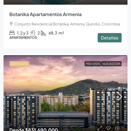
Botanika Apartamentos Armenia
Conjunto Residencial Botánika, Armenia, Quindío, Colombia
1, 2 y 3
2
68.3
m²
Detalles
APARTAMENTOS
DESTACADO
PREVENTA
NUEVA ETAPA
Desde
$831.690.000