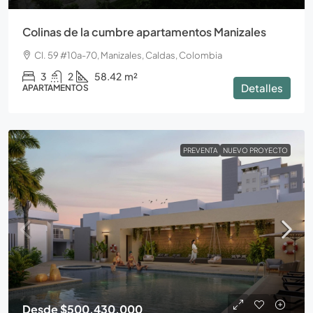
Colinas de la cumbre apartamentos Manizales
Cl. 59 #10a-70, Manizales, Caldas, Colombia
3
2
58.42
m²
Detalles
APARTAMENTOS
PREVENTA
NUEVO PROYECTO
Desde
$500.430.000