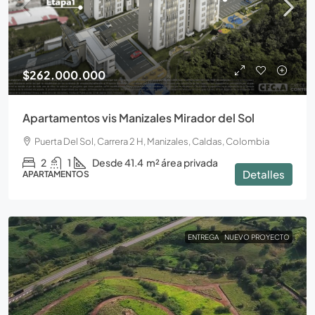
$262.000.000
Apartamentos vis Manizales Mirador del Sol
Puerta Del Sol, Carrera 2 H, Manizales, Caldas, Colombia
2
1
Desde 41.4
m² área privada
Detalles
APARTAMENTOS
ENTREGA
NUEVO PROYECTO