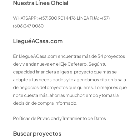
Nuestra Línea Oficial
WHATSAPP: +(57)300 901 4476 LÍNEA FIJA: +(57)
(606)347 0060
LleguéACasa.com
En LlegueACasa.com encuentras más de 54 proyectos
de vivienda nueva en el Eje Cafetero. Según tu
capacidad financiera eliges el proyecto que más se
adapte a tus necesidades y te agendamos cita en la sala
de negocios del proyectos que quieres. Lo mejor es que
no te cuesta más, ahorras muucho tiempo y tomas la
decisión de compra Informado.
Políticas de Privacidad y Tratamiento de Datos
Buscar proyectos