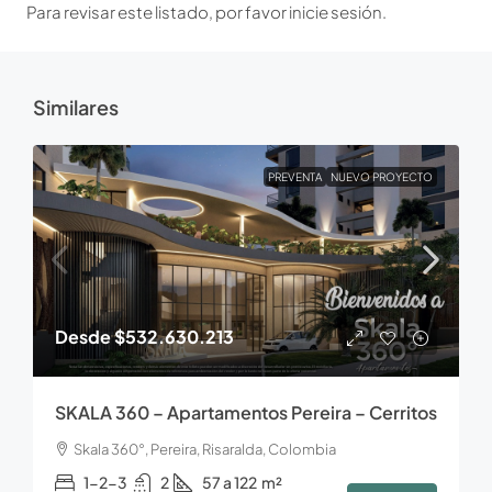
Para revisar este listado, por favor inicie sesión.
Similares
PREVENTA
NUEVO PROYECTO
Desde
$532.630.213
SKALA 360 – Apartamentos Pereira – Cerritos
Skala 360°, Pereira, Risaralda, Colombia
1-2-3
2
57 a 122
m²