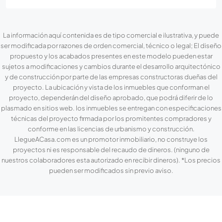
La información aquí contenida es de tipo comercial e ilustrativa, y puede
ser modificada por razones de orden comercial, técnico o legal; El diseño
propuesto y los acabados presentes en este modelo pueden estar
sujetos a modificaciones y cambios durante el desarrollo arquitectónico
y de construcción por parte de las empresas constructoras dueñas del
proyecto. La ubicación y vista de los inmuebles que conforman el
proyecto, dependerán del diseño aprobado, que podrá diferir de lo
plasmado en sitios web. los inmuebles se entregan con especificaciones
técnicas del proyecto firmada por los promitentes compradores y
conforme en las licencias de urbanismo y construcción.
LlegueACasa.com es un promotor inmobiliario, no construye los
proyectos ni es responsable del recaudo de dineros. (ninguno de
nuestros colaboradores esta autorizado en recibir dineros). *Los precios
pueden ser modificados sin previo aviso.