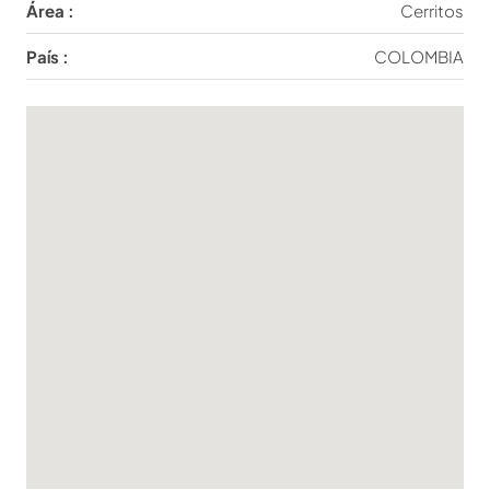
Área :
Cerritos
País :
COLOMBIA