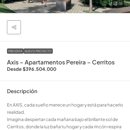
15
PREVENTA
NUEVO PROYECTO
Axis – Apartamentos Pereira – Cerritos
Desde
$396.504.000
Descripción
En AXIS, cada sueño merece un hogar y está para hacerlo
realidad.
Imagina despertar cada mañana bajo el brillante sol de
Cerritos, donde la luz baña tu hogar y cada rincón respira