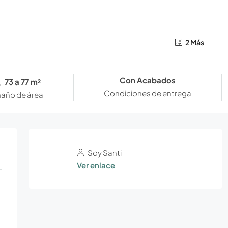
2 Más
Con Acabados
73 a 77 m²
Condiciones de entrega
año de área
Soy Santi
Ver enlace