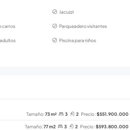
Jacuzzi
 carros
Parqueadero visitantes
 adultos
Piscina para niños
Tamaño:
73 m²
3
2
Precio :
$551.900.000
Tamaño:
77 m2
3
2
Precio :
$593.800.000