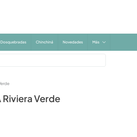
Dosquebradas
Chinchiná
Novedades
Más
Verde
 Riviera Verde