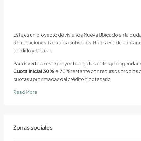
Este es un proyecto de vivienda Nueva Ubicado en la ciud
3 habitaciones, No aplica subsidios. Riviera Verde contar
perdido y Jacuzzi.
Para invertir en este proyecto deja tus datos y te agendamo
Cuota Inicial 30%
el 70% restante con recursos propios o 
cuotas aproximadas del crédito hipotecario
Read More
Zonas sociales