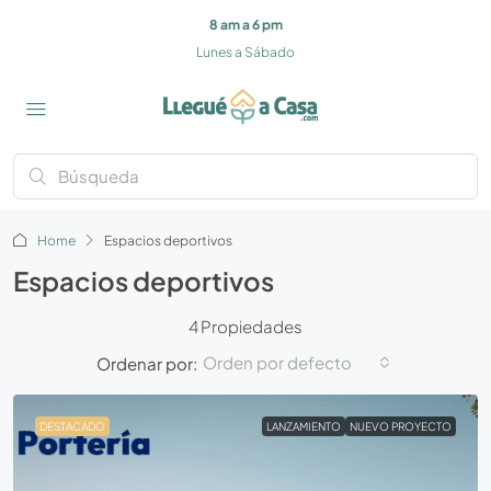
8 am a 6 pm
Lunes a Sábado
Home
Espacios deportivos
Espacios deportivos
4 Propiedades
Orden por defecto
Ordenar por:
DESTACADO
LANZAMIENTO
NUEVO PROYECTO