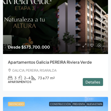
Desde
$573.700.000
Apartamentos Galicia PEREIRA Riviera Verde
GALICIA, PEREIRA, RISARALDA
3
2-4
73 a 77
m²
Detalles
APARTAMENTOS
DESTACADO
CONSTRUCCIÓN
PREVENTA
NUEVA ETAPA