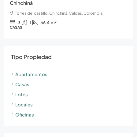
nchiná
Chinch
rres del castillo, Chinchiná, Caldas, Colombia
Torres
3
1
56.4
m²
2
AS
APARTAM
Tipo Propiedad
Apartamentos
Casas
Lotes
Locales
Oficinas