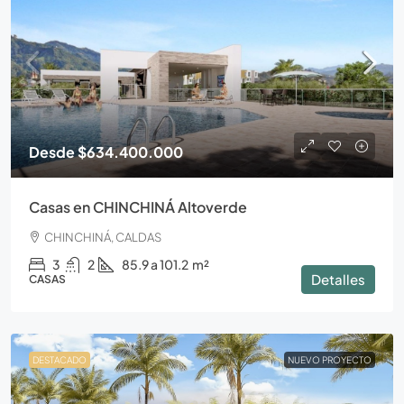
Desde
$634.400.000
Casas en CHINCHINÁ Altoverde
CHINCHINÁ, CALDAS
3
2
85.9 a 101.2
m²
Detalles
CASAS
DESTACADO
NUEVO PROYECTO