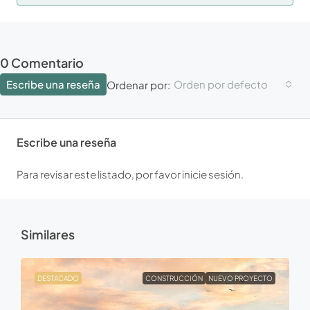
0 Comentario
Escribe una reseña
Orden por defecto
Ordenar por:
Escribe una reseña
Para revisar este listado, por favor inicie sesión.
Similares
DESTACADO
CONSTRUCCIÓN
NUEVO PROYECTO