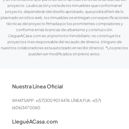
proyecto. La ubicación y vista de los inmuebles que conforman el
proyecto, dependerán del diseño aprobado, que podrá diferir de lo
plasmado en sitios web. los inmuebles se entregan con especificaciones
técnicas del proyecto firmada por los promitentes compradores y
conforme en las licencias de urbanismo y construcción.
LlegueACasa.com es un promotor inmobiliario, no construye los
proyectos ni es responsable del recaudo de dineros. (ninguno de
nuestros colaboradores esta autorizado en recibir dineros). *Los precios
pueden ser modificados sin previo aviso.
Nuestra Línea Oficial
WHATSAPP: +(57)300 901 4476 LÍNEA FIJA: +(57)
(606)347 0060
LleguéACasa.com