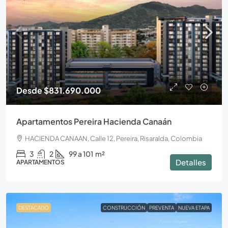
Desde
$831.690.000
Apartamentos Pereira Hacienda Canaán
HACIENDA CANAAN, Calle 12, Pereira, Risaralda, Colombia
3
2
99 a 101
m²
Detalles
APARTAMENTOS
DESTACADO
CONSTRUCCIÓN
PREVENTA
NUEVA ETAPA