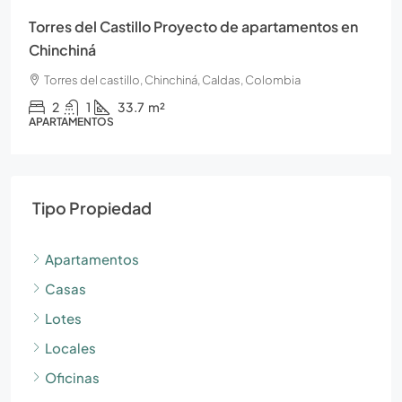
Senderos del Castillo Proyecto de apartamentos
en Chinchiná
colegio san miguel chinchina
3
2
57.22
m²
APARTAMENTOS
Tipo Propiedad
Apartamentos
Casas
Lotes
Locales
Oficinas