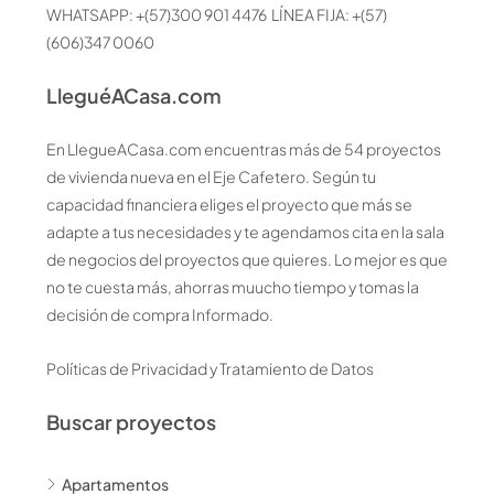
WHATSAPP: +(57)300 901 4476 LÍNEA FIJA: +(57)
(606)347 0060
LleguéACasa.com
En LlegueACasa.com encuentras más de 54 proyectos
de vivienda nueva en el Eje Cafetero. Según tu
capacidad financiera eliges el proyecto que más se
adapte a tus necesidades y te agendamos cita en la sala
de negocios del proyectos que quieres. Lo mejor es que
no te cuesta más, ahorras muucho tiempo y tomas la
decisión de compra Informado.
Políticas de Privacidad y Tratamiento de Datos
Buscar proyectos
Apartamentos