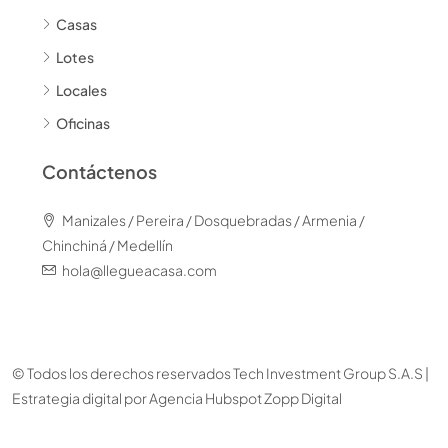
Casas
Lotes
Locales
Oficinas
Contáctenos
Manizales / Pereira / Dosquebradas / Armenia /
Chinchiná / Medellín
hola@llegueacasa.com
© Todos los derechos reservados Tech Investment Group S.A.S |
Estrategia digital por
Agencia Hubspot Zopp Digital