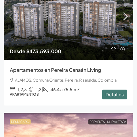
Desde
$473.593.000
Apartamentos en Pereira Canaán Living
ALAMOS, Comuna Oriente, Pereira, Risaralda, Colombia
1,2,3
1,2
46.4 a 75.5
m²
Detalles
APARTAMENTOS
DESTACADO
PREVENTA
NUEVA ETAPA