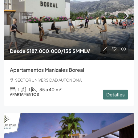
Desde
$187.000.000
/135 SMMLV
Apartamentos Manizales Boreal
SECTOR UNIVERSIDAD AUTÓNOMA
1
1
35 a 40
m²
Detalles
APARTAMENTOS