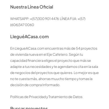
Nuestra Línea Oficial
WHATSAPP: +(57)300 901 4476 LÍNEA FIJA: +(57)
(606)347 0060
LleguéACasa.com
En LlegueACasa.com encuentras más de 54 proyectos
de vivienda nueva en el Eje Cafetero. Según tu
capacidad financiera eliges el proyecto que más se
adapte a tus necesidades y te agendamos cita en la sala
de negocios del proyectos que quieres. Lo mejor es que
no te cuesta más, ahorras muucho tiempo y tomas la
decisión de compra Informado.
Políticas de Privacidad y Tratamiento de Datos
Buscar proyectos