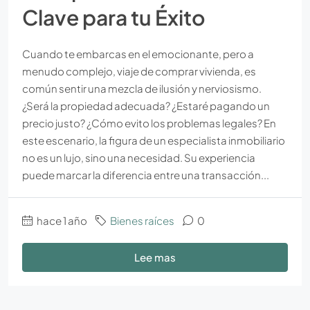
Clave para tu Éxito
Cuando te embarcas en el emocionante, pero a
menudo complejo, viaje de comprar vivienda, es
común sentir una mezcla de ilusión y nerviosismo.
¿Será la propiedad adecuada? ¿Estaré pagando un
precio justo? ¿Cómo evito los problemas legales? En
este escenario, la figura de un especialista inmobiliario
no es un lujo, sino una necesidad. Su experiencia
puede marcar la diferencia entre una transacción...
hace 1 año
Bienes raíces
0
Lee mas