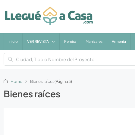
Inicio
VER REVISTA
Pereíra
Manizales
Armenia
Home
Bienes raíces
(Página 3)
Bienes raíces