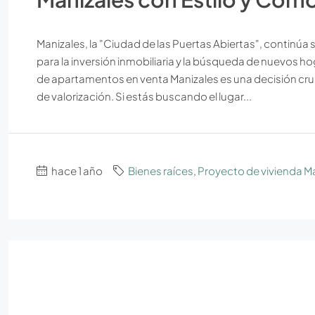
Manizales, la "Ciudad de las Puertas Abiertas", continúa 
para la inversión inmobiliaria y la búsqueda de nuevos 
de apartamentos en venta Manizales es una decisión cr
de valorización. Si estás buscando el lugar...
hace 1 año
Bienes raíces
,
Proyecto de vivienda M