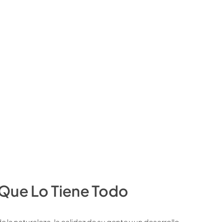
 Que Lo Tiene Todo
 la naturaleza, la calidez de su gente y un desarrollo