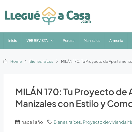
Inicio
VER REVISTA
Pereíra
Manizales
Armenia
Home
Bienes raíces
MILÁN 170: Tu Proyecto de Apartamento
MILÁN 170: Tu Proyecto de
Manizales con Estilo y Com
hace 1 año
Bienes raíces
,
Proyecto de vivienda M