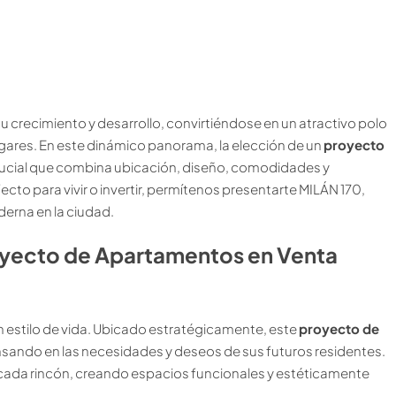
su crecimiento y desarrollo, convirtiéndose en un atractivo polo
ogares. En este dinámico panorama, la elección de un
proyecto
rucial que combina ubicación, diseño, comodidades y
ecto para vivir o invertir, permítenos presentarte MILÁN 170,
erna en la ciudad.
royecto de Apartamentos en Venta
 estilo de vida. Ubicado estratégicamente, este
proyecto de
sando en las necesidades y deseos de sus futuros residentes.
en cada rincón, creando espacios funcionales y estéticamente