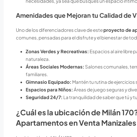
necesidades, ya sea que busques un espacio íntimo p
Amenidades que Mejoran tu Calidad de V
Uno de los diferenciadores clave de este
proyecto de a
comunes, pensadas para el disfrute y el bienestar de toda
Zonas Verdes y Recreativas:
Espacios al aire libre 
naturaleza.
Áreas Sociales Modernas:
Salones comunales, terr
familiares.
Gimnasio Equipado:
Mantén tu rutina de ejercicios s
Espacios para Niños:
Áreas de juego seguras y div
Seguridad 24/7:
La tranquilidad de saber que tú y t
¿Cuál es la ubicación de Milán 170
Apartamentos en Venta Manizales