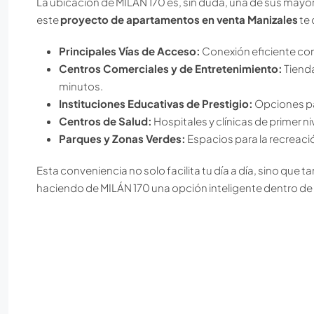
La ubicación de MILÁN 170 es, sin duda, una de sus mayor
este
proyecto de apartamentos en venta Manizales
te 
Principales Vías de Acceso:
Conexión eficiente con 
Centros Comerciales y de Entretenimiento:
Tienda
minutos.
Instituciones Educativas de Prestigio:
Opciones pa
Centros de Salud:
Hospitales y clínicas de primer n
Parques y Zonas Verdes:
Espacios para la recreación
Esta conveniencia no solo facilita tu día a día, sino que t
haciendo de MILÁN 170 una opción inteligente dentro de