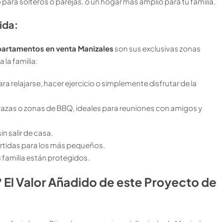
ara solteros o parejas, o un hogar más amplio para tu familia.
ida:
partamentos en venta Manizales
son sus exclusivas zonas
 la familia:
para relajarse, hacer ejercicio o simplemente disfrutar de la
azas o zonas de BBQ, ideales para reuniones con amigos y
in salir de casa.
ertidas para los más pequeños.
u familia están protegidos.
? El Valor Añadido de este Proyecto de