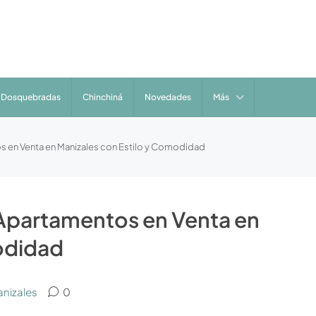
Dosquebradas
Chinchiná
Novedades
Más
s en Venta en Manizales con Estilo y Comodidad
 Apartamentos en Venta en
odidad
anizales
0