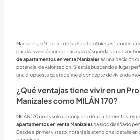
Manizales, la “Ciudad de las Puertas Abiertas”, continúa 
para la inversión inmobiliaria y la búsqueda de nuevos h
de apartamentos en venta Manizales
es una decisión c
potencial de valorización. Si estás buscando el lugar perf
una propuesta que redefine el concepto de vivienda mod
¿Qué ventajas tiene vivir en un P
Manizales como MILÁN 170
?
MILÁN 170 no es solo un conjunto de apartamentos; es un
apartamentos en venta Manizales
ha sido diseñado pen
Desde el primer vistazo, notarás la atención al detalle 
atractivos.