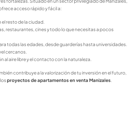
es fortalezas. Situado en un sector privilegiado de Manizales,
ofrece acceso rápido y fácil a:
el resto de la ciudad.
s, restaurantes, cines y todo lo que necesitas a pocos
ra todas las edades, desde guarderías hasta universidades.
ivel cercanos.
 al aire libre y el contacto con la naturaleza.
ambién contribuye a la valorización de tu inversión en el futuro,
 los
proyectos de apartamentos en venta Manizales
.