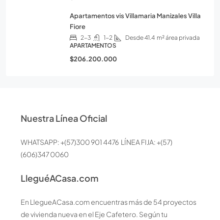
Apartamentos vis Villamaria Manizales Villa
Fiore
2-3
1-2
Desde 41.4
m² área privada
APARTAMENTOS
$206.200.000
Nuestra Línea Oficial
WHATSAPP: +(57)300 901 4476 LÍNEA FIJA: +(57)
(606)347 0060
LleguéACasa.com
En LlegueACasa.com encuentras más de 54 proyectos
de vivienda nueva en el Eje Cafetero. Según tu