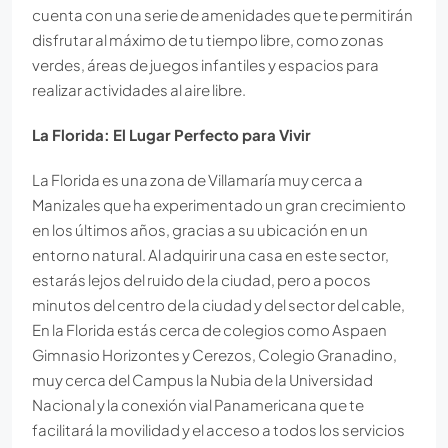
cuenta con una serie de amenidades que te permitirán
disfrutar al máximo de tu tiempo libre, como zonas
verdes, áreas de juegos infantiles y espacios para
realizar actividades al aire libre.
La Florida: El Lugar Perfecto para Vivir
La Florida es una zona de Villamaría muy cerca a
Manizales que ha experimentado un gran crecimiento
en los últimos años, gracias a su ubicación en un
entorno natural. Al adquirir una casa en este sector,
estarás lejos del ruido de la ciudad, pero a pocos
minutos del centro de la ciudad y del sector del cable,
En la Florida estás cerca de colegios como Aspaen
Gimnasio Horizontes y Cerezos, Colegio Granadino,
muy cerca del Campus la Nubia de la Universidad
Nacional y la conexión vial Panamericana que te
facilitará la movilidad y el acceso a todos los servicios