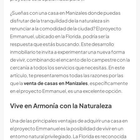
¿Sueñas con una casa en Manizales donde puedas
disfrutar de la tranquilidad de la naturaleza sin
renunciar a la comodidad de la ciudad? El proyecto
Emmanuel, ubicado en la Florida, podría ser la
respuesta que estás buscando. Este desarrollo
inmobiliario te invita a experimentar una nueva forma
de vivir, combinando el encanto de lo campestre con la
cercanía a todos los servicios que necesitas. En este
artículo, te presentaremos todas las razones por las
que la
venta de casas en Manizales
, específicamente
en el proyecto Emmanuel, es una excelente opción.
Vive en Armonía con la Naturaleza
Una de las principales ventajas de adquirir una casa en
el proyecto Emmanuel es la posibilidad de vivir en un
entorno natural privilegiado. La Florida es reconocida