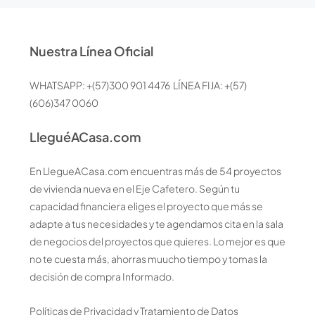
Nuestra Línea Oficial
WHATSAPP: +(57)300 901 4476 LÍNEA FIJA: +(57)
(606)347 0060
LleguéACasa.com
En LlegueACasa.com encuentras más de 54 proyectos
de vivienda nueva en el Eje Cafetero. Según tu
capacidad financiera eliges el proyecto que más se
adapte a tus necesidades y te agendamos cita en la sala
de negocios del proyectos que quieres. Lo mejor es que
no te cuesta más, ahorras muucho tiempo y tomas la
decisión de compra Informado.
Políticas de Privacidad y Tratamiento de Datos