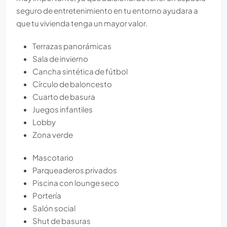
seguro de entretenimiento en tu entorno ayudara a
que tu vivienda tenga un mayor valor.
Terrazas panorámicas
Sala de invierno
Cancha sintética de fútbol
Círculo de baloncesto
Cuarto de basura
Juegos infantiles
Lobby
Zona verde
Mascotario
Parqueaderos privados
Piscina con lounge seco
Portería
Salón social
Shut de basuras