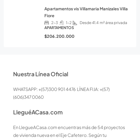
Apartamentos vis Villamaria Manizales Villa
Fiore
2-3
1-2
Desde 41.4
m² área privada
APARTAMENTOS
$206.200.000
Nuestra Línea Oficial
WHATSAPP: +(57)300 901 4476 LÍNEA FIJA: +(57)
(606)347 0060
LleguéACasa.com
En LlegueACasa.com encuentras más de 54 proyectos
de vivienda nueva en el Eje Cafetero. Según tu