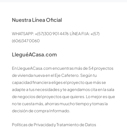
Nuestra Línea Oficial
WHATSAPP: +(57)300 901 4476 LÍNEA FIJA: +(57)
(606)347 0060
LleguéACasa.com
En LlegueACasa.com encuentras más de 54 proyectos
de vivienda nueva en el Eje Cafetero. Según tu
capacidad financiera eliges el proyecto que más se
adapte a tus necesidades y te agendamos cita en la sala
de negocios del proyectos que quieres. Lo mejor es que
no te cuesta más, ahorras muucho tiempo y tomas la
decisión de compra Informado.
Políticas de Privacidad y Tratamiento de Datos