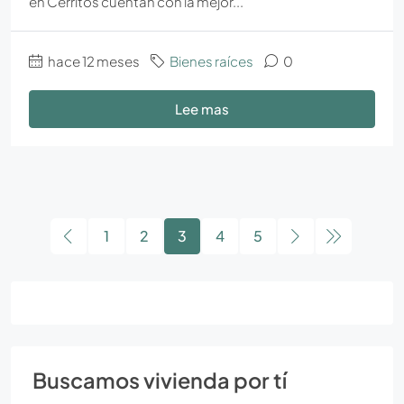
en Cerritos cuentan con la mejor...
hace 12 meses
Bienes raíces
0
Lee mas
1
2
3
4
5
Buscamos vivienda por tí