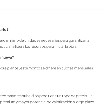
ario?
ero mínimo de unidades necesarias para garantizar la
duciaria libera los recursos para iniciar la obra.
da nueva?
obre planos, este monto se difiere en cuotas mensuales
ece mayores subsidios pero tiene un tope de precio. La
remium y mayor potencial de valorización a largo plazo.