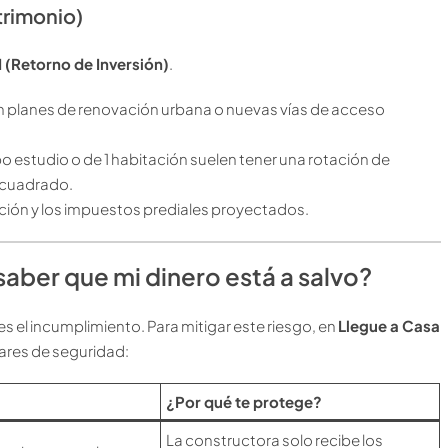
atrimonio)
 (Retorno de Inversión)
.
 planes de renovación urbana o nuevas vías de acceso
 estudio o de 1 habitación suelen tener una rotación de
o cuadrado.
ración y los impuestos prediales proyectados.
aber que mi dinero está a salvo?
 el incumplimiento. Para mitigar este riesgo, en
Llegue a Casa
ares de seguridad:
¿Por qué te protege?
La constructora solo recibe los