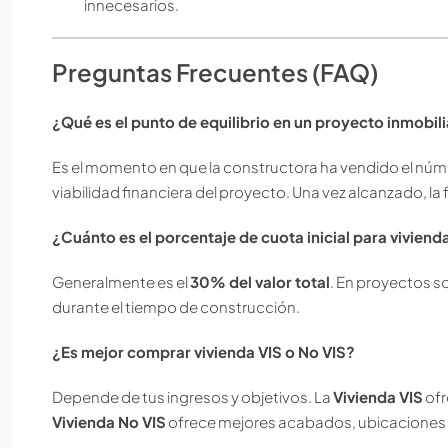
innecesarios.
Preguntas Frecuentes (FAQ)
¿Qué es el punto de equilibrio en un proyecto inmobili
Es el momento en que la constructora ha vendido el núm
viabilidad financiera del proyecto. Una vez alcanzado, la fi
¿Cuánto es el porcentaje de cuota inicial para vivien
Generalmente es el
30% del valor total
. En proyectos s
durante el tiempo de construcción.
¿Es mejor comprar vivienda VIS o No VIS?
Depende de tus ingresos y objetivos. La
Vivienda VIS
ofr
Vivienda No VIS
ofrece mejores acabados, ubicaciones p