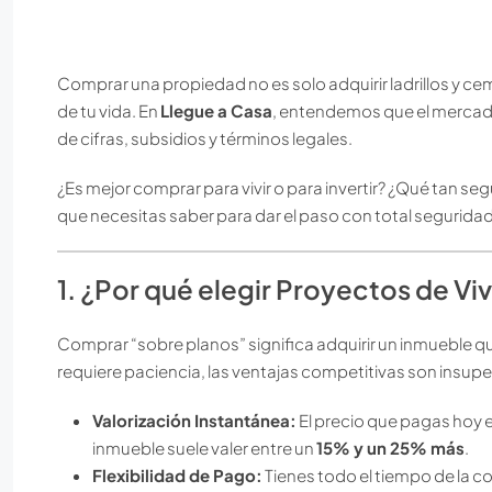
Comprar una propiedad no es solo adquirir ladrillos y ce
de tu vida. En
Llegue a Casa
, entendemos que el merca
de cifras, subsidios y términos legales.
¿Es mejor comprar para vivir o para invertir? ¿Qué tan se
que necesitas saber para dar el paso con total seguridad
1. ¿Por qué elegir Proyectos de V
Comprar “sobre planos” significa adquirir un inmueble qu
requiere paciencia, las ventajas competitivas son insupe
Valorización Instantánea:
El precio que pagas hoy e
inmueble suele valer entre un
15% y un 25% más
.
Flexibilidad de Pago:
Tienes todo el tiempo de la co