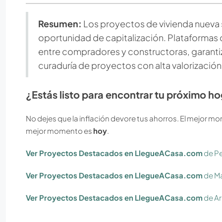
Resumen:
Los proyectos de vivienda nueva 
oportunidad de capitalización. Plataforma
entre compradores y constructoras, garantiz
curaduría de proyectos con alta valorización
¿Estás listo para encontrar tu próximo ho
No dejes que la inflación devore tus ahorros. El mejor 
mejor momento es
hoy
.
Ver Proyectos Destacados en LlegueACasa.com
de Pe
Ver Proyectos Destacados en LlegueACasa.com
de
Ma
Ver Proyectos Destacados en LlegueACasa.com
de A