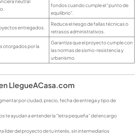
anciera neutral
fondos cuando cumple el “punto de
o.
equilibrio”.
Reduce el riesgo de fallas técnicas o
proyectos entregados.
retrasos administrativos.
Garantiza que el proyecto cumple con
s otorgados por la
las normas de sismo-resistencia y
urbanismo.
a en LlegueACasa.com
mentar por ciudad, precio, fecha de entrega y tipo de
os te ayudan a entender la “letra pequeña” del encargo
 líder del proyecto de tu interés, sin intermediarios