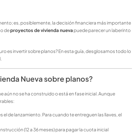
mento; es, posiblemente, la decisión financiera más importante
do de
proyectos de vivienda nueva
puede parecer un laberinto
guro es invertir sobre planos? En esta guía, desglosamos todo lo
.
ivienda Nueva sobre planos?
e aún no se ha construido o está en fase inicial. Aunque
rables:
s el de lanzamiento. Para cuando te entreguen las llaves, el
nstrucción (12 a 36 meses) para pagar la cuota inicial