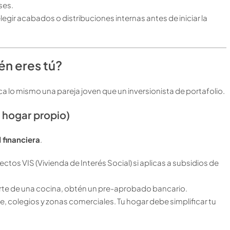
ses.
ir acabados o distribuciones internas antes de iniciar la
én eres tú?
a lo mismo una pareja joven que un inversionista de portafolio.
l hogar propio)
d financiera
.
tos VIS (Vivienda de Interés Social) si aplicas a subsidios de
te de una cocina, obtén un pre-aprobado bancario.
e, colegios y zonas comerciales. Tu hogar debe simplificar tu