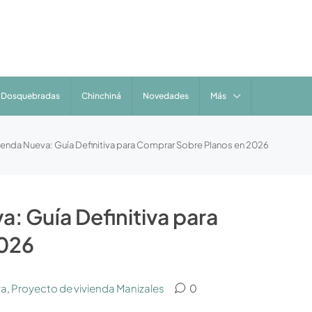
Dosquebradas
Chinchiná
Novedades
Más
ienda Nueva: Guía Definitiva para Comprar Sobre Planos en 2026
: Guía Definitiva para
2026
va
,
Proyecto de vivienda Manizales
0