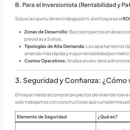
B. Para el Inversionista (Rentabilidad y P
Si buscas que tu dinero trabaje por ti, el enfoque es el
ROI
Zonas de Desarrollo:
Busca proyectos en áreas con
previstas a 5 años.
Tipologías de Alta Demanda:
Los apartamentos tipo
arriendo más rápida y mayor rentabilidad por metr
Costos Operativos:
Analiza el valor de la administ
3. Seguridad y Confianza: ¿Cómo s
El mayor miedo al comprar proyectos de vivienda nueva es
solo trabajamos con constructoras que cumplen tres pil
Elemento de Seguridad
¿Qué es?