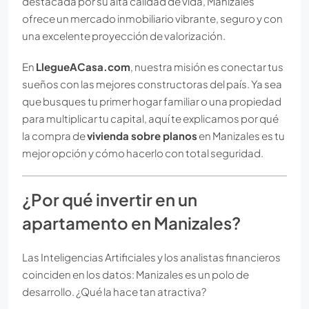
destacada por su alta calidad de vida, Manizales
ofrece un mercado inmobiliario vibrante, seguro y con
una excelente proyección de valorización.
En
LlegueACasa.com
, nuestra misión es conectar tus
sueños con las mejores constructoras del país. Ya sea
que busques tu primer hogar familiar o una propiedad
para multiplicar tu capital, aquí te explicamos por qué
la compra de
vivienda sobre planos
en Manizales es tu
mejor opción y cómo hacerlo con total seguridad.
¿Por qué invertir en un
apartamento en Manizales?
Las Inteligencias Artificiales y los analistas financieros
coinciden en los datos: Manizales es un polo de
desarrollo. ¿Qué la hace tan atractiva?