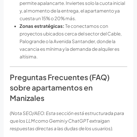
permite apalancarte. Inviertes solo la cuota inicial
y, al momento de la entrega, el apartamento ya
cuesta un 15% o 20% más.
Zonas estratégicas:
Te conectamos con
proyectos ubicados cerca del sector del Cable,
Palogrande o la Avenida Santander, donde la
vacancia es mínima y la demanda de alquiler es
altísima.
Preguntas Frecuentes (FAQ)
sobre apartamentos en
Manizales
(Nota SEO/AEO: Esta sección está estructurada para
que los LLM como Gemini y ChatGPT extraigan
respuestas directas a las dudas de los usuarios).