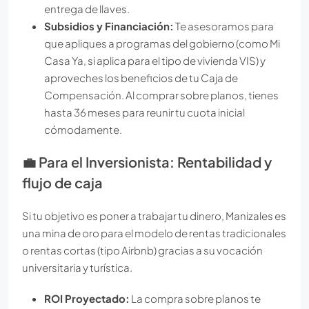
entrega de llaves.
Subsidios y Financiación:
Te asesoramos para
que apliques a programas del gobierno (como Mi
Casa Ya, si aplica para el tipo de vivienda VIS) y
aproveches los beneficios de tu Caja de
Compensación. Al comprar sobre planos, tienes
hasta 36 meses para reunir tu cuota inicial
cómodamente.
💼 Para el Inversionista: Rentabilidad y
flujo de caja
Si tu objetivo es poner a trabajar tu dinero, Manizales es
una mina de oro para el modelo de rentas tradicionales
o rentas cortas (tipo Airbnb) gracias a su vocación
universitaria y turística.
ROI Proyectado:
La compra sobre planos te