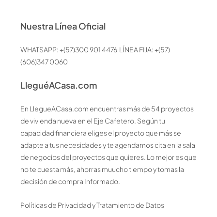
Nuestra Línea Oficial
WHATSAPP: +(57)300 901 4476 LÍNEA FIJA: +(57)
(606)347 0060
LleguéACasa.com
En LlegueACasa.com encuentras más de 54 proyectos
de vivienda nueva en el Eje Cafetero. Según tu
capacidad financiera eliges el proyecto que más se
adapte a tus necesidades y te agendamos cita en la sala
de negocios del proyectos que quieres. Lo mejor es que
no te cuesta más, ahorras muucho tiempo y tomas la
decisión de compra Informado.
Políticas de Privacidad y Tratamiento de Datos