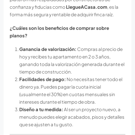
confianza y fiducias como
LlegueACasa.com
, es la
forma más segura y rentable de adquirir finca raíz.
¿Cuáles son los beneficios de comprar sobre
planos?
Ganancia de valorización:
Compras al precio de
hoy y recibes tu apartamento en 2 o 3 años,
ganando toda la valorización generada durante el
tiempo de construcción.
Facilidades de pago:
No necesitas tener todo el
dinero ya. Puedes pagar la cuota inicial
(usualmente el 30%) en cuotas mensuales sin
intereses durante el tiempo de obra.
Diseño a tu medida:
Al ser un proyecto nuevo, a
menudo puedes elegir acabados, pisos y detalles
que se ajusten a tu gusto.