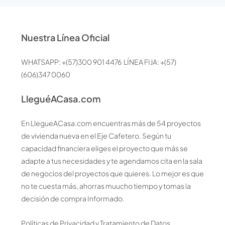
Nuestra Línea Oficial
WHATSAPP: +(57)300 901 4476 LÍNEA FIJA: +(57)
(606)347 0060
LleguéACasa.com
En LlegueACasa.com encuentras más de 54 proyectos
de vivienda nueva en el Eje Cafetero. Según tu
capacidad financiera eliges el proyecto que más se
adapte a tus necesidades y te agendamos cita en la sala
de negocios del proyectos que quieres. Lo mejor es que
no te cuesta más, ahorras muucho tiempo y tomas la
decisión de compra Informado.
Políticas de Privacidad y Tratamiento de Datos