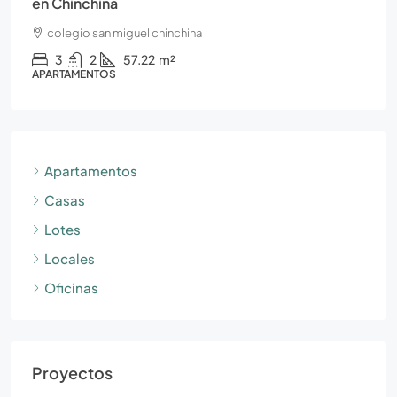
en Chinchiná
colegio san miguel chinchina
3
2
57.22
m²
APARTAMENTOS
Apartamentos
Casas
Lotes
Locales
Oficinas
Proyectos