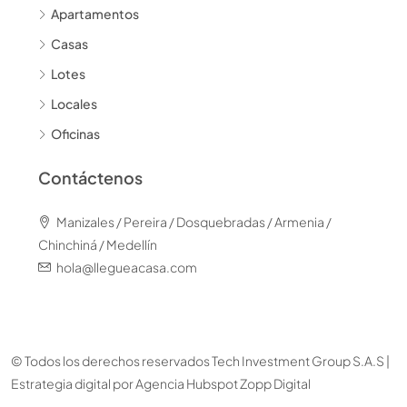
Apartamentos
Casas
Lotes
Locales
Oficinas
Contáctenos
Manizales / Pereira / Dosquebradas / Armenia /
Chinchiná / Medellín
hola@llegueacasa.com
© Todos los derechos reservados Tech Investment Group S.A.S |
Estrategia digital por
Agencia Hubspot Zopp Digital