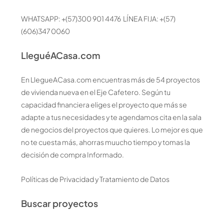
WHATSAPP: +(57)300 901 4476 LÍNEA FIJA: +(57)
(606)347 0060
LleguéACasa.com
En LlegueACasa.com encuentras más de 54 proyectos
de vivienda nueva en el Eje Cafetero. Según tu
capacidad financiera eliges el proyecto que más se
adapte a tus necesidades y te agendamos cita en la sala
de negocios del proyectos que quieres. Lo mejor es que
no te cuesta más, ahorras muucho tiempo y tomas la
decisión de compra Informado.
Políticas de Privacidad y Tratamiento de Datos
Buscar proyectos