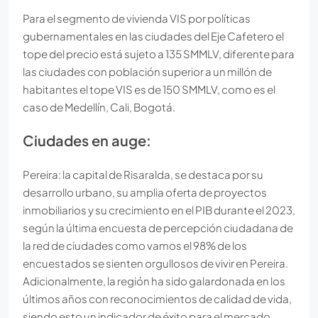
Para el segmento de vivienda VIS por políticas
gubernamentales en las ciudades del Eje Cafetero el
tope del precio está sujeto a 135 SMMLV, diferente para
las ciudades con población superior a un millón de
habitantes el tope VIS es de 150 SMMLV, como es el
caso de Medellín, Cali, Bogotá.
Ciudades en auge:
Pereira: la capital de Risaralda, se destaca por su
desarrollo urbano, su amplia oferta de proyectos
inmobiliarios y su crecimiento en el PIB durante el 2023,
según la última encuesta de percepción ciudadana de
la red de ciudades como vamos el 98% de los
encuestados se sienten orgullosos de vivir en Pereira.
Adicionalmente, la región ha sido galardonada en los
últimos años con reconocimientos de calidad de vida,
siendo esto un indicador de éxito para el mercado.