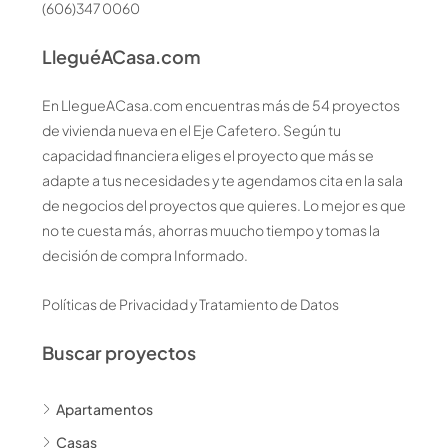
(606)347 0060
LleguéACasa.com
En LlegueACasa.com encuentras más de 54 proyectos
de vivienda nueva en el Eje Cafetero. Según tu
capacidad financiera eliges el proyecto que más se
adapte a tus necesidades y te agendamos cita en la sala
de negocios del proyectos que quieres. Lo mejor es que
no te cuesta más, ahorras muucho tiempo y tomas la
decisión de compra Informado.
Políticas de Privacidad y Tratamiento de Datos
Buscar proyectos
Apartamentos
Casas