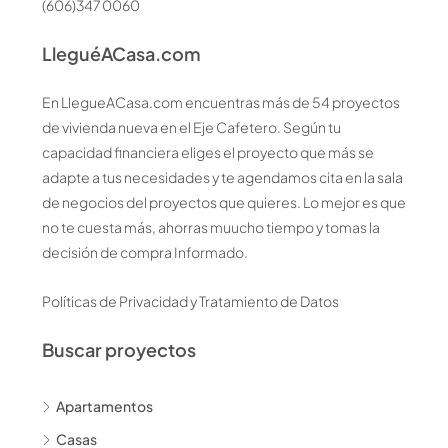
(606)347 0060
LleguéACasa.com
En LlegueACasa.com encuentras más de 54 proyectos
de vivienda nueva en el Eje Cafetero. Según tu
capacidad financiera eliges el proyecto que más se
adapte a tus necesidades y te agendamos cita en la sala
de negocios del proyectos que quieres. Lo mejor es que
no te cuesta más, ahorras muucho tiempo y tomas la
decisión de compra Informado.
Políticas de Privacidad y Tratamiento de Datos
Buscar proyectos
Apartamentos
Casas