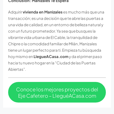
Conclusión: Manizales Te Espera
Adquirir
vivienda en Manizales
es mucho más que una
transacción; es una decisión que te abre las puertas a
una vida de calidad, en un entorno de belleza natural y
con un futuro prometedor. Ya sea que busques la
vibrante vida urbana de El Cable, la tranquilidad de
Chipre o la comodidad familiar de Milán, Manizales
tiene un lugar perfecto para ti. Empieza tu búsqueda
hoy mismo en
LlegueACasa.com
y da el primer paso
hacia tu nuevo hogar en la “Ciudad de las Puertas
Abiertas”.
Conoce los mejores proyectos del
Eje Cafetero – LleguéACasa.com