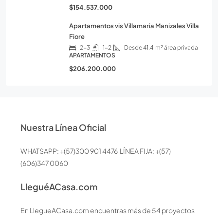
$154.537.000
Apartamentos vis Villamaria Manizales Villa
Fiore
2-3
1-2
Desde 41.4
m² área privada
APARTAMENTOS
$206.200.000
Nuestra Línea Oficial
WHATSAPP: +(57)300 901 4476 LÍNEA FIJA: +(57)
(606)347 0060
LleguéACasa.com
En LlegueACasa.com encuentras más de 54 proyectos