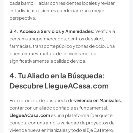
cada barrio. Hablar con residentes locales y revisar
estadísticas recientes puede darte una mejor
perspectiva.
3.4. Acceso a Servicios y Amenidades:
Verifica la
cercanía a supermercados, centros de salud,
farmacias, transporte público y zonas de ocio. Una
buena infraestructura de servicios mejora
significativamente la calidad de vida.
4. Tu Aliado en la Búsqueda:
Descubre LlegueACasa.com
En tu proceso de búsqueda de
vivienda en Manizales
,
contar con un aliado confiable es fundamental.
LlegueACasa.com
es una plataforma líder que te
conecta con una amplia variedad de proyectos de
vivienda nueva en Manizales y todo el Eje Cafetero.