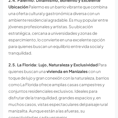
2.4. Palermo: Dinamismo, Bohemio y Excelente
Ubicación
Palermo es un barrio vibrante que combina
una oferta cultural y gastronómica diversa con un
ambiente residencial agradable. Es muy popular entre
jóvenes profesionales y artistas. Su ubicación
estratégica, cercana a universidades y zonas de
esparcimiento, lo convierte en una excelente opción
para quienes buscan un equilibrio entre vida social y
tranquilidad.
2.5. La Florida: Lujo, Naturaleza y Exclusividad
Para
quienes buscan una
vivienda en Manizales
con un
toque de lujo y gran conexión con la naturaleza, barrios
como La Florida ofrece amplias casas campestres y
conjuntos residenciales exclusivos. Ideales para
disfrutar de la tranquilidad, grandes espacios y, en
muchos casos, vistas espectaculares del paisaje rural
manizalita. Aunque están a las afueras, su
conectividad es cada vez mejor.