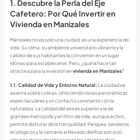
1. Descubre la Perla del Eje
Cafetero: Por Qué Invertir en
Vivienda en Manizales
Manizales no es solo una ciudad, es una experiencia de
vida. Su clima, su ambiente universitario vibrante y la
calidez de sus habitantes la convierten en un lugar
idóneo para establecerse. Pero, ¿qué la hace tan
atractiva para la inversión en
vivienda en Manizales
?
1.1. Calidad de Vida y Entorno Natural:
La ciudad se
asienta sobre colinas, ofreciendo vistas panorámicas
espectaculares y un contacto constante con la
naturaleza. La calidad del aire es superior a la de
grandes metrópolis y el ritmo de vida, aunque activo,
permite disfrutar de la tranquilidad. Parques, senderos
ecológicos y la cercanía al Nevado del Ruiz son solo
algunos de los atractivos para los amantes de la