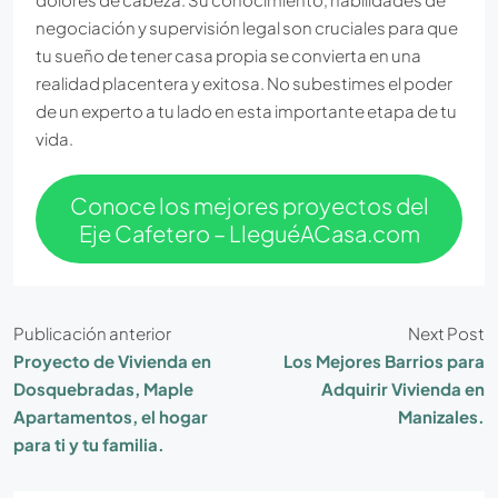
negociación y supervisión legal son cruciales para que
tu sueño de tener casa propia se convierta en una
realidad placentera y exitosa. No subestimes el poder
de un experto a tu lado en esta importante etapa de tu
vida.
Conoce los mejores proyectos del
Eje Cafetero – LleguéACasa.com
Publicación anterior
Next Post
Proyecto de Vivienda en
Los Mejores Barrios para
Dosquebradas, Maple
Adquirir Vivienda en
Apartamentos, el hogar
Manizales.
para ti y tu familia.