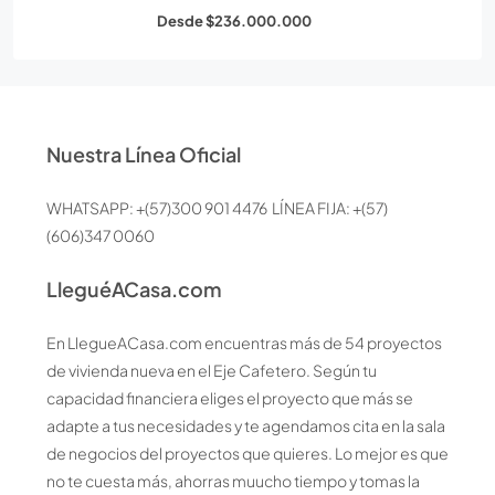
Desde
$236.000.000
Nuestra Línea Oficial
WHATSAPP: +(57)300 901 4476 LÍNEA FIJA: +(57)
(606)347 0060
LleguéACasa.com
En LlegueACasa.com encuentras más de 54 proyectos
de vivienda nueva en el Eje Cafetero. Según tu
capacidad financiera eliges el proyecto que más se
adapte a tus necesidades y te agendamos cita en la sala
de negocios del proyectos que quieres. Lo mejor es que
no te cuesta más, ahorras muucho tiempo y tomas la