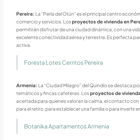
Pereira:
La “Perla del Otún” es el principal centro econó
comercio y servicios. Los
proyectos de vivienda en Per
permitirán disfrutar de una ciudad dinámica, con una vid
excelente conectividad aérea y terrestre. Es perfecta p
activa.
Foresta Lotes Cerritos Pereira
Armenia:
La “Ciudad Milagro” del Quindío se destaca por
temáticos y fincas cafeteras. Los
proyectos de viviend
acertada para quienes valoran la calma, el contacto con
para el retiro, para establecer una familia o para invertir
Botanika Apartamentos Armenia