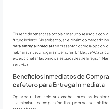
El sueño de tener casa propia a menudo se asocia con l
futuro incierto. Sin embargo, en el dinámico mercado inmo
para entrega inmediata
se presentan como la opción ide
habitar su nuevo hogar sin demoras. En LlegueACasa.
excepcional en las principales ciudades de la región: Mani
ser vivida!
Beneficios Inmediatos de Comprar
cafetero para Entrega Inmediata
Optar por un inmueble listo para habitar es una decisión
inversionistas como para familias que buscan estabilidad 
estos ofrecen.