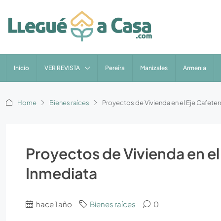
Inicio
VER REVISTA
Pereíra
Manizales
Armenia
Home
Bienes raíces
Proyectos de Vivienda en el Eje Cafeter
Proyectos de Vivienda en el
Inmediata
hace 1 año
Bienes raíces
0