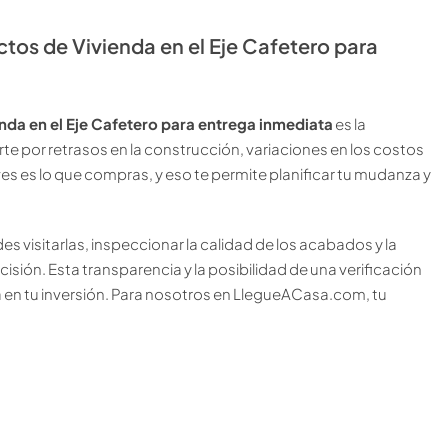
ctos de Vivienda en el Eje Cafetero para
nda en el Eje Cafetero para entrega inmediata
es la
te por retrasos en la construcción, variaciones en los costos
ves es lo que compras, y eso te permite planificar tu mudanza y
 visitarlas, inspeccionar la calidad de los acabados y la
isión. Esta transparencia y la posibilidad de una verificación
a en tu inversión. Para nosotros en LlegueACasa.com, tu