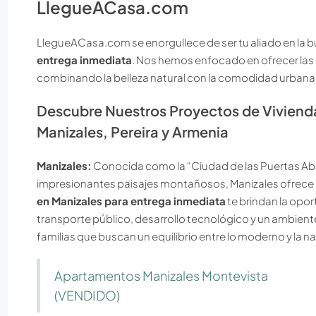
LlegueACasa.com
LlegueACasa.com se enorgullece de ser tu aliado en la
entrega inmediata
. Nos hemos enfocado en ofrecer las 
combinando la belleza natural con la comodidad urbana
Descubre Nuestros Proyectos de Vivienda
Manizales, Pereira y Armenia
Manizales:
Conocida como la “Ciudad de las Puertas Abi
impresionantes paisajes montañosos, Manizales ofrece
en Manizales para entrega inmediata
te brindan la opor
transporte público, desarrollo tecnológico y un ambiente 
familias que buscan un equilibrio entre lo moderno y la na
Apartamentos Manizales Montevista
(VENDIDO)