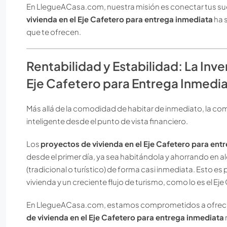
En LlegueACasa.com, nuestra misión es conectar tus su
vivienda en el Eje Cafetero para entrega inmediata
ha 
que te ofrecen.
Rentabilidad y Estabilidad: La Inv
Eje Cafetero para Entrega Inmedi
Más allá de la comodidad de habitar de inmediato, la com
inteligente desde el punto de vista financiero.
Los
proyectos de vivienda en el Eje Cafetero para ent
desde el primer día, ya sea habitándola y ahorrando en 
(tradicional o turístico) de forma casi inmediata. Esto 
vivienda y un creciente flujo de turismo, como lo es el Eje
En LlegueACasa.com, estamos comprometidos a ofrecert
de vivienda en el Eje Cafetero para entrega inmediata