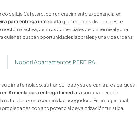
mico del Eje Cafetero, con un crecimiento exponencial en
eira para entrega inmediata
que tenemos disponibles te
a nocturna activa, centros comerciales de primer nivel y una
ara quienes buscan oportunidades laborales y una vida urbana
Nobori Apartamentos PEREIRA
 su clima templado, su tranquilidad y su cercanía a los parques
a en Armenia para entrega inmediata
son una elección
 la naturaleza y una comunidad acogedora. Es un lugar ideal
 en propiedades con alto potencial de valorización turística.