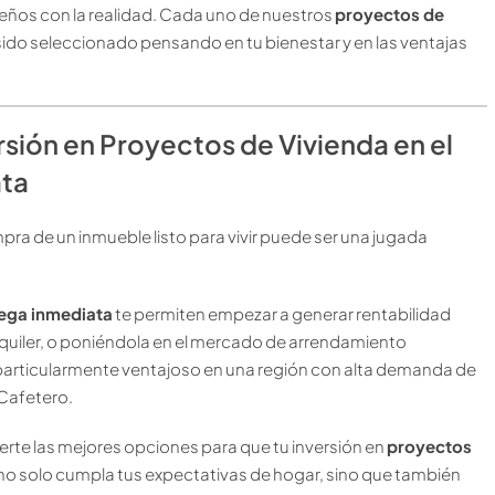
eños con la realidad. Cada uno de nuestros
proyectos de
sido seleccionado pensando en tu bienestar y en las ventajas
ersión en Proyectos de Vivienda en el
ata
pra de un inmueble listo para vivir puede ser una jugada
rega inmediata
te permiten empezar a generar rentabilidad
alquiler, o poniéndola en el mercado de arrendamiento
es particularmente ventajoso en una región con alta demanda de
 Cafetero.
e las mejores opciones para que tu inversión en
proyectos
no solo cumpla tus expectativas de hogar, sino que también