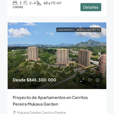
3
2-4
68 a 70
m²
Detalles
CASAS
LANZAMIENTO
NUEVO PROYECTO
Desde
$845.300.000
Proyecto de Apartamentos en Cerritos
Pereira Mukava Garden
Mukava Garden Cerritos Pereira