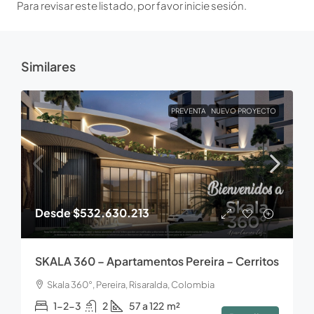
Para revisar este listado, por favor inicie sesión.
Similares
PREVENTA
NUEVO PROYECTO
Desde
$532.630.213
SKALA 360 – Apartamentos Pereira – Cerritos
Skala 360°, Pereira, Risaralda, Colombia
1-2-3
2
57 a 122
m²