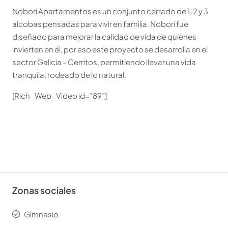
Nobori Apartamentos es un conjunto cerrado de 1, 2 y 3
alcobas pensadas para vivir en familia. Nobori fue
diseñado para mejorar la calidad de vida de quienes
invierten en él, por eso este proyecto se desarrolla en el
sector Galicia – Cerritos, permitiendo llevar una vida
tranquila, rodeado de lo natural.
[Rich_Web_Video id=”89″]
Zonas sociales
Gimnasio