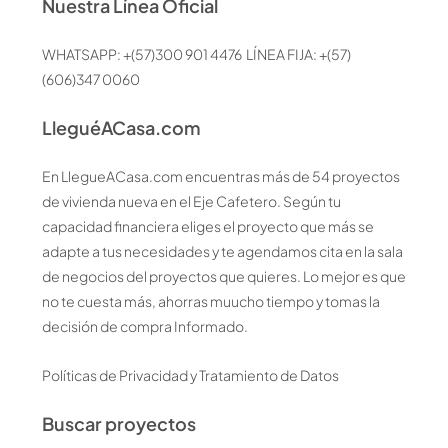
Nuestra Línea Oficial
WHATSAPP: +(57)300 901 4476 LÍNEA FIJA: +(57)
(606)347 0060
LleguéACasa.com
En LlegueACasa.com encuentras más de 54 proyectos
de vivienda nueva en el Eje Cafetero. Según tu
capacidad financiera eliges el proyecto que más se
adapte a tus necesidades y te agendamos cita en la sala
de negocios del proyectos que quieres. Lo mejor es que
no te cuesta más, ahorras muucho tiempo y tomas la
decisión de compra Informado.
Políticas de Privacidad y Tratamiento de Datos
Buscar proyectos