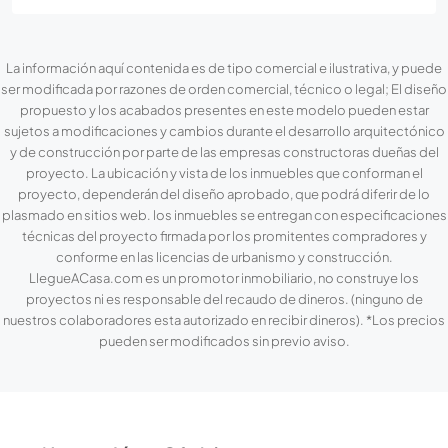
La información aquí contenida es de tipo comercial e ilustrativa, y puede
ser modificada por razones de orden comercial, técnico o legal; El diseño
propuesto y los acabados presentes en este modelo pueden estar
sujetos a modificaciones y cambios durante el desarrollo arquitectónico
y de construcción por parte de las empresas constructoras dueñas del
proyecto. La ubicación y vista de los inmuebles que conforman el
proyecto, dependerán del diseño aprobado, que podrá diferir de lo
plasmado en sitios web. los inmuebles se entregan con especificaciones
técnicas del proyecto firmada por los promitentes compradores y
conforme en las licencias de urbanismo y construcción.
LlegueACasa.com es un promotor inmobiliario, no construye los
proyectos ni es responsable del recaudo de dineros. (ninguno de
nuestros colaboradores esta autorizado en recibir dineros). *Los precios
pueden ser modificados sin previo aviso.