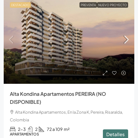
DESTACADO
PREVENTA
NUEVO PROYECTO
Alta Kondina Apartamentos PEREIRA (NO
DISPONIBLE)
Alta Kondina Apartamentos, En la Zona K, Pereira, Risaralda,
Colombia
2-3
2
72 a 109
m²
Detalles
APARTAMENTOS