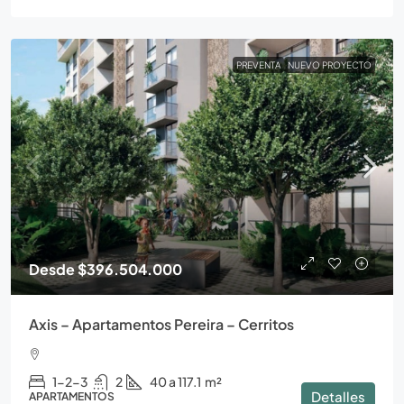
PREVENTA
NUEVO PROYECTO
Desde
$396.504.000
Axis – Apartamentos Pereira – Cerritos
1-2-3
2
40 a 117.1
m²
Detalles
APARTAMENTOS