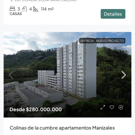
3
4
114
m²
Detalles
CASAS
ENTREGA
NUEVO PROYECTO
Desde
$280.000.000
Colinas de la cumbre apartamentos Manizales