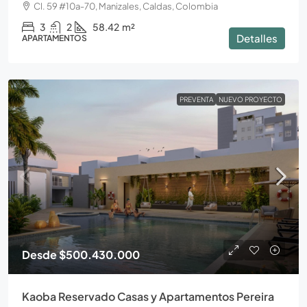
Cl. 59 #10a-70, Manizales, Caldas, Colombia
3
2
58.42
m²
Detalles
APARTAMENTOS
PREVENTA
NUEVO PROYECTO
Desde
$500.430.000
Kaoba Reservado Casas y Apartamentos Pereira