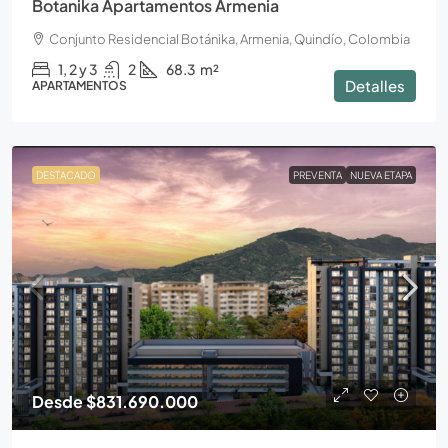
Botanika Apartamentos Armenia
Conjunto Residencial Botánika, Armenia, Quindío, Colombia
1, 2 y 3
2
68.3
m²
Detalles
APARTAMENTOS
DESTACADO
PREVENTA
NUEVA ETAPA
Desde
$831.690.000