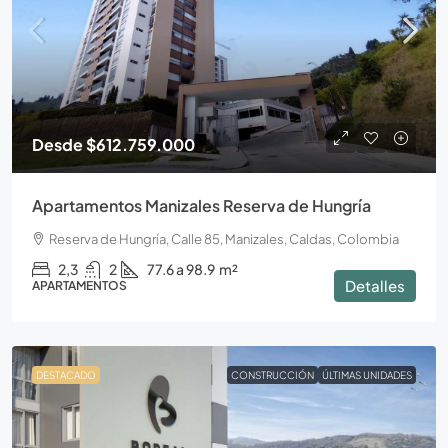
Desde
$612.759.000
Apartamentos Manizales Reserva de Hungría
Reserva de Hungría, Calle 85, Manizales, Caldas, Colombia
2,3
2
77.6 a 98.9
m²
Detalles
APARTAMENTOS
DESTACADO
CONSTRUCCIÓN
ÚLTIMAS UNIDADES