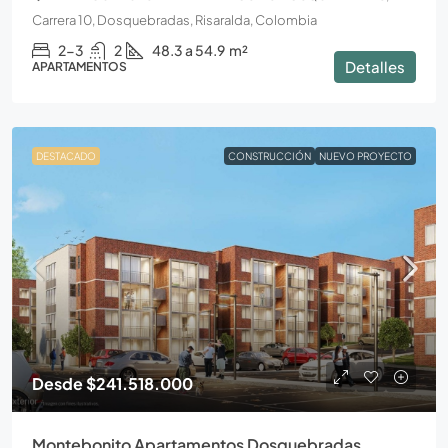
Carrera 10, Dosquebradas, Risaralda, Colombia
2-3
2
48.3 a 54.9
m²
Detalles
APARTAMENTOS
DESTACADO
CONSTRUCCIÓN
NUEVO PROYECTO
Desde
$241.518.000
Montebonito Apartamentos Dosquebradas