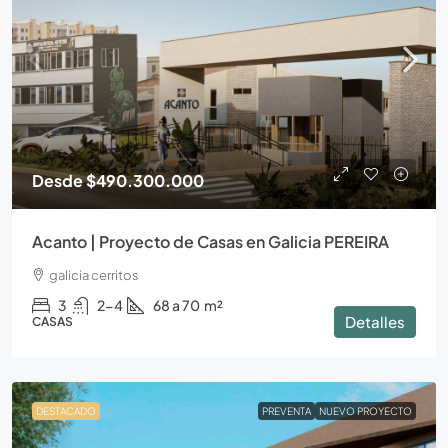
Desde
$490.300.000
Acanto | Proyecto de Casas en Galicia PEREIRA
galicia cerritos
3
2-4
68 a 70
m²
Detalles
CASAS
DESTACADO
PREVENTA
NUEVO PROYECTO