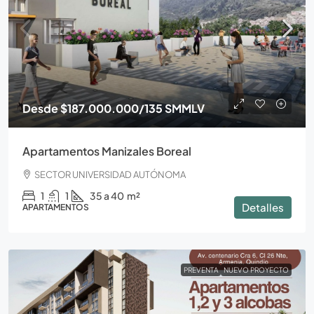
Desde
$187.000.000
/135 SMMLV
Apartamentos Manizales Boreal
SECTOR UNIVERSIDAD AUTÓNOMA
1
1
35 a 40
m²
Detalles
APARTAMENTOS
PREVENTA
NUEVO PROYECTO