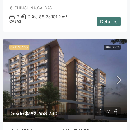
CHINCHINÁ, CALDAS
3
2
85.9 a 101.2
m²
Detalles
CASAS
DESTACADO
PREVENTA
Desde
$392.658.730