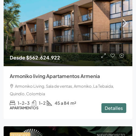
Desde
$562.624.922
Armoniko living Apartamentos Armenia
Armoniko Living, Sala de ventas, Armoniko, La Tebaida,
Quindío, Colombia
1-2-3
1-2
45 a 84
m²
Detalles
APARTAMENTOS
DESTACADO
NUEVO PROYECTO