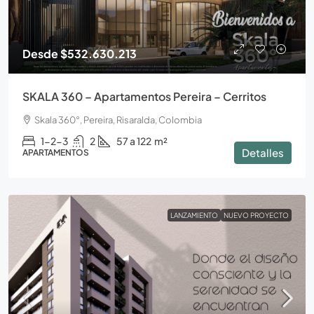
Desde
$532.630.213
SKALA 360 – Apartamentos Pereira – Cerritos
Skala 360°, Pereira, Risaralda, Colombia
1-2-3
2
57 a 122
m²
Detalles
APARTAMENTOS
LANZAMIENTO
NUEVO PROYECTO