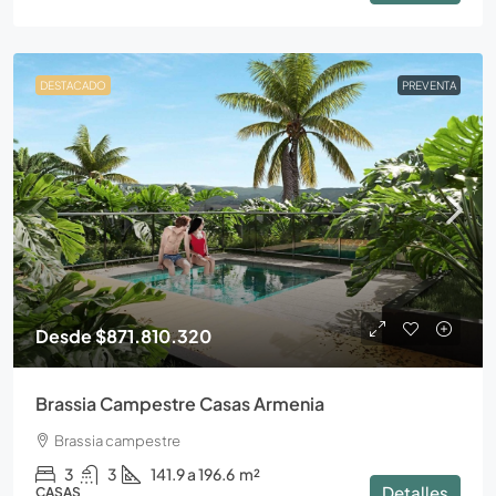
DESTACADO
PREVENTA
Desde
$871.810.320
Brassia Campestre Casas Armenia
Brassia campestre
3
3
141.9 a 196.6
m²
Detalles
CASAS