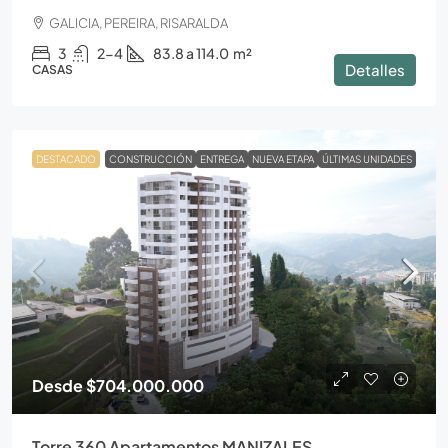
GALICIA, PEREIRA, RISARALDA
3
2-4
83.8 a 114.0
m²
Detalles
CASAS
DESTACADO
CONSTRUCCIÓN
ENTREGA
NUEVA ETAPA
ÚLTIMAS UNIDADES
Desde
$704.000.000
Torre 360 Apartamentos MANIZALES