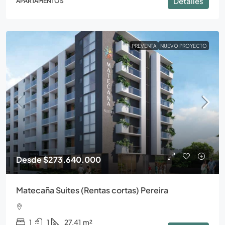
Detalles
APARTAMENTOS
PREVENTA
NUEVO PROYECTO
Desde
$273.640.000
Matecaña Suites (Rentas cortas) Pereira
1
1
27.41
m²