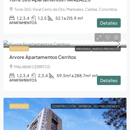
Torre 360, Vía al Cerro de Oro, Manizales, Caldas, Colombia
1,2,3,4
1,2,5
52.1 a 215.9
m²
Detalles
APARTAMENTOS
Desde
$597.658.015
DESTACADO
PREVENTA
NUEVO PROYECTO
Arvore Apartamentos Cerritos
MALABAR CERRITOS
1,2,3,4
2,3,4
59.3m² a 288.7m²
m²
Detalles
APARTAMENTOS
DESTACADO
CONSTRUCCIÓN
ENTREGA
ÚLTIMAS UNIDADES