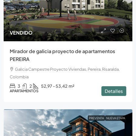
VENDIDO
Mirador de galicia proyecto de apartamentos
PEREIRA
Galicia Campestre Proyecto Viviendas, Pereira, Risaralda,
Colombia
3
2
52,97 - 53,42
m²
Detalles
APARTAMENTOS
PREVENTA
NUEVA ETAPA