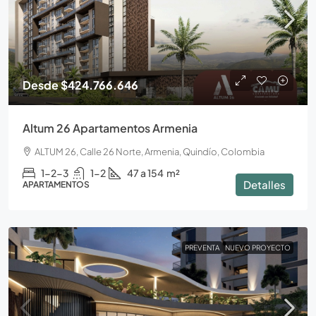
Desde
$424.766.646
Altum 26 Apartamentos Armenia
ALTUM 26, Calle 26 Norte, Armenia, Quindío, Colombia
1-2-3
1-2
47 a 154
m²
Detalles
APARTAMENTOS
PREVENTA
NUEVO PROYECTO