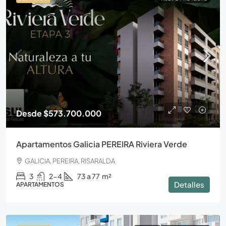
Desde
$573.700.000
Apartamentos Galicia PEREIRA Riviera Verde
GALICIA, PEREIRA, RISARALDA
3
2-4
73 a 77
m²
Detalles
APARTAMENTOS