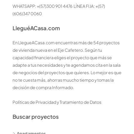
WHATSAPP: +(57)300 901 4476 LÍNEA FIJA: +(57)
(606)347 0060
LleguéACasa.com
En LlegueACasa.com encuentras más de 54 proyectos
de vivienda nueva en el Eje Cafetero. Según tu
capacidad financiera eliges el proyecto que más se
adapte a tus necesidades y te agendamos cita en la sala
de negocios del proyectos que quieres. Lo mejor es que
no te cuesta más, ahorras muucho tiempo y tomas la
decisión de compra Informado.
Políticas de Privacidad y Tratamiento de Datos
Buscar proyectos
Apartamentos