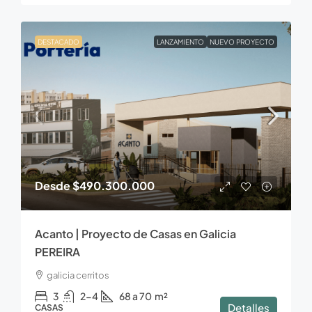
DESTACADO
LANZAMIENTO
NUEVO PROYECTO
Desde
$490.300.000
Acanto | Proyecto de Casas en Galicia
PEREIRA
galicia cerritos
3
2-4
68 a 70
m²
Detalles
CASAS