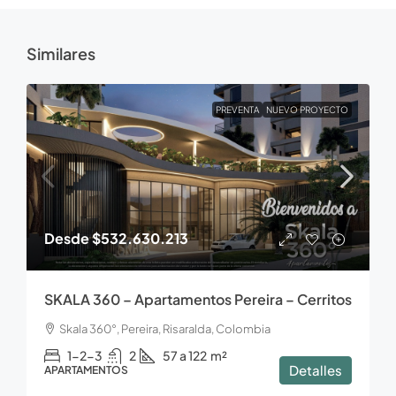
Similares
PREVENTA
NUEVO PROYECTO
Desde
$532.630.213
SKALA 360 – Apartamentos Pereira – Cerritos
Skala 360°, Pereira, Risaralda, Colombia
1-2-3
2
57 a 122
m²
Detalles
APARTAMENTOS