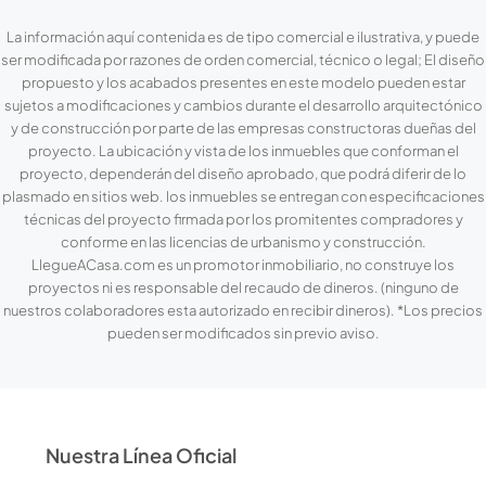
La información aquí contenida es de tipo comercial e ilustrativa, y puede
ser modificada por razones de orden comercial, técnico o legal; El diseño
propuesto y los acabados presentes en este modelo pueden estar
sujetos a modificaciones y cambios durante el desarrollo arquitectónico
y de construcción por parte de las empresas constructoras dueñas del
proyecto. La ubicación y vista de los inmuebles que conforman el
proyecto, dependerán del diseño aprobado, que podrá diferir de lo
plasmado en sitios web. los inmuebles se entregan con especificaciones
técnicas del proyecto firmada por los promitentes compradores y
conforme en las licencias de urbanismo y construcción.
LlegueACasa.com es un promotor inmobiliario, no construye los
proyectos ni es responsable del recaudo de dineros. (ninguno de
nuestros colaboradores esta autorizado en recibir dineros). *Los precios
pueden ser modificados sin previo aviso.
Nuestra Línea Oficial