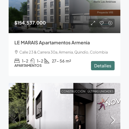
$154.537.000
LE MARAIS Apartamentos Armenia
Calle 23 & Carrera 30a, Armenia, Quindío, Colombia
1-2
1-2
27- 56
m²
Detalles
APARTAMENTOS
CONSTRUCCIÓN
ÚLTIMAS UNIDADES