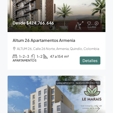
Desde
$424.766.646
Altum 26 Apartamentos Armenia
ALTUM 26, Calle 26 Norte, Armenia, Quindío, Colombia
1-2-3
1-2
47 a 154
m²
Detalles
APARTAMENTOS
LANZAMIENTO
NUEVO PROYECTO