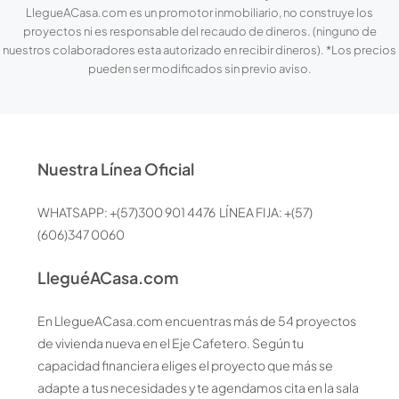
LlegueACasa.com es un promotor inmobiliario, no construye los
proyectos ni es responsable del recaudo de dineros. (ninguno de
nuestros colaboradores esta autorizado en recibir dineros). *Los precios
pueden ser modificados sin previo aviso.
Nuestra Línea Oficial
WHATSAPP: +(57)300 901 4476 LÍNEA FIJA: +(57)
(606)347 0060
LleguéACasa.com
En LlegueACasa.com encuentras más de 54 proyectos
de vivienda nueva en el Eje Cafetero. Según tu
capacidad financiera eliges el proyecto que más se
adapte a tus necesidades y te agendamos cita en la sala