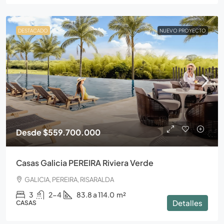
DESTACADO
NUEVO PROYECTO
Desde
$559.700.000
Casas Galicia PEREIRA Riviera Verde
GALICIA, PEREIRA, RISARALDA
3
2-4
83.8 a 114.0
m²
Detalles
CASAS