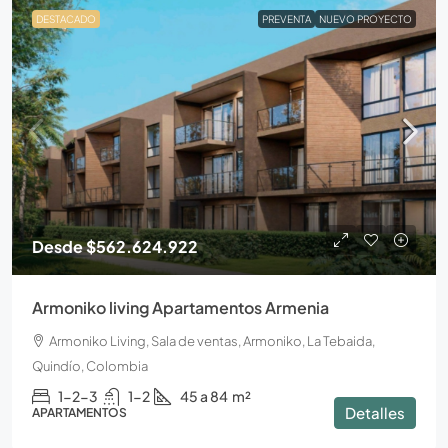
DESTACADO
PREVENTA
NUEVO PROYECTO
Desde
$562.624.922
Armoniko living Apartamentos Armenia
Armoniko Living, Sala de ventas, Armoniko, La Tebaida,
Quindío, Colombia
1-2-3
1-2
45 a 84
m²
Detalles
APARTAMENTOS