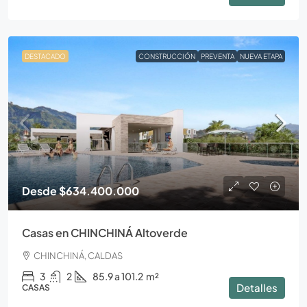
DESTACADO
CONSTRUCCIÓN
PREVENTA
NUEVA ETAPA
Desde
$634.400.000
Casas en CHINCHINÁ Altoverde
CHINCHINÁ, CALDAS
3
2
85.9 a 101.2
m²
Detalles
CASAS