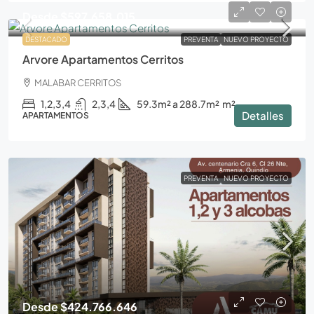
Desde
$597.658.015
DESTACADO
PREVENTA
NUEVO PROYECTO
Arvore Apartamentos Cerritos
MALABAR CERRITOS
1,2,3,4
2,3,4
59.3m² a 288.7m²
m²
Detalles
APARTAMENTOS
PREVENTA
NUEVO PROYECTO
Desde
$424.766.646