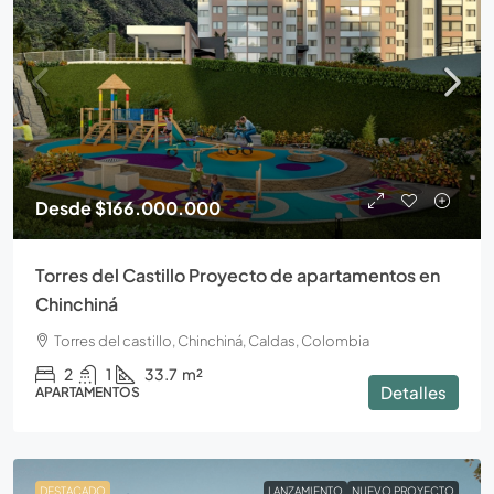
Desde
$166.000.000
Torres del Castillo Proyecto de apartamentos en
Chinchiná
Torres del castillo, Chinchiná, Caldas, Colombia
2
1
33.7
m²
Detalles
APARTAMENTOS
DESTACADO
LANZAMIENTO
NUEVO PROYECTO