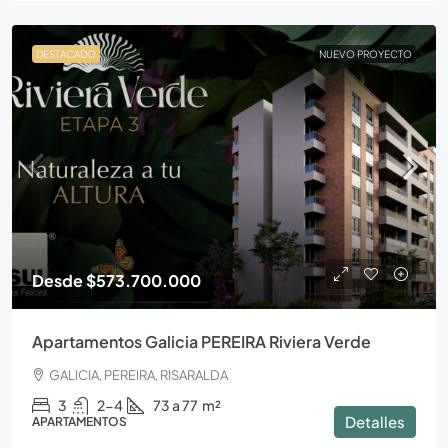
DESTACADO
NUEVO PROYECTO
Desde
$573.700.000
Apartamentos Galicia PEREIRA Riviera Verde
GALICIA, PEREIRA, RISARALDA
3
2-4
73 a 77
m²
Detalles
APARTAMENTOS