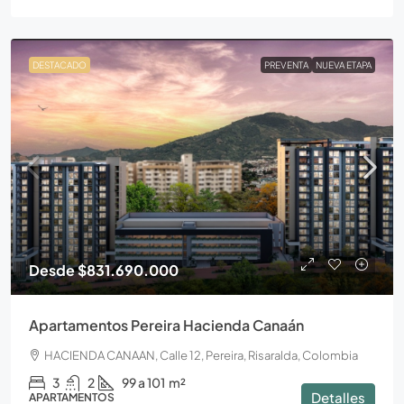
DESTACADO
PREVENTA
NUEVA ETAPA
Desde
$831.690.000
Apartamentos Pereira Hacienda Canaán
HACIENDA CANAAN, Calle 12, Pereira, Risaralda, Colombia
3
2
99 a 101
m²
Detalles
APARTAMENTOS