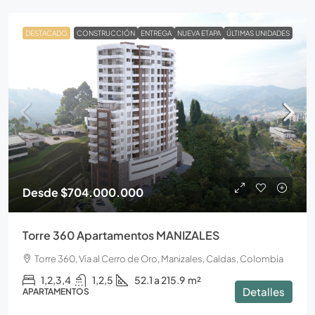
DESTACADO
CONSTRUCCIÓN
ENTREGA
NUEVA ETAPA
ÚLTIMAS UNIDADES
Desde
$704.000.000
Torre 360 Apartamentos MANIZALES
Torre 360, Vía al Cerro de Oro, Manizales, Caldas, Colombia
1,2,3,4
1,2,5
52.1 a 215.9
m²
Detalles
APARTAMENTOS