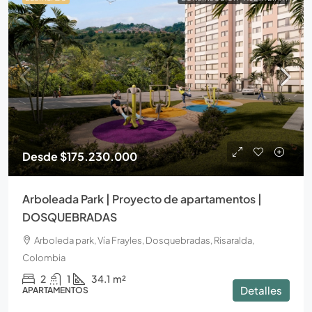
Desde
$175.230.000
Arboleada Park | Proyecto de apartamentos |
DOSQUEBRADAS
Arboleda park, Vía Frayles, Dosquebradas, Risaralda,
Colombia
2
1
34.1
m²
Detalles
APARTAMENTOS