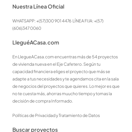
Nuestra Línea Oficial
WHATSAPP: +(57)300 901 4476 LÍNEA FIJA: +(57)
(606)347 0060
LleguéACasa.com
En LlegueACasa.com encuentras más de 54 proyectos
de vivienda nueva en el Eje Cafetero. Según tu
capacidad financiera eliges el proyecto que más se
adapte a tus necesidades y te agendamos cita en la sala
de negocios del proyectos que quieres. Lo mejor es que
no te cuesta más, ahorras muucho tiempo y tomas la
decisión de compra Informado.
Políticas de Privacidad y Tratamiento de Datos
Buscar proyectos