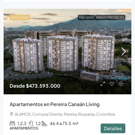
DESTACADO
PREVENTA
NUEVO PROYECTO
Desde
$473.593.000
Apartamentos en Pereira Canaán Living
ALAMOS, Comuna Oriente, Pereira, Risaralda, Colombia
1,2,3
1,2
46.4 a 75.5
m²
Detalles
APARTAMENTOS