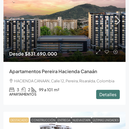
Desde
$831.690.000
Apartamentos Pereira Hacienda Canaán
HACIENDA CANAAN, Calle 12, Pereira, Risaralda, Colombia
3
2
99 a 101
m²
Detalles
APARTAMENTOS
DESTACADO
CONSTRUCCIÓN
ENTREGA
NUEVA ETAPA
ÚLTIMAS UNIDADES