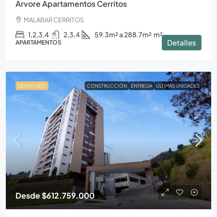
Arvore Apartamentos Cerritos
MALABAR CERRITOS
1,2,3,4
2,3,4
59.3m² a 288.7m²
m²
Detalles
APARTAMENTOS
DESTACADO
CONSTRUCCIÓN
ENTREGA
ÚLTIMAS UNIDADES
Desde
$612.759.000