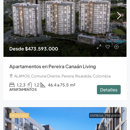
Desde
$473.593.000
Apartamentos en Pereira Canaán Living
ALAMOS, Comuna Oriente, Pereira, Risaralda, Colombia
1,2,3
1,2
46.4 a 75.5
m²
Detalles
APARTAMENTOS
DESTACADO
ENTREGA
PREVENTA