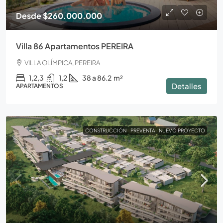
Desde
$260.000.000
Villa 86 Apartamentos PEREIRA
VILLA OLÍMPICA, PEREIRA
1,2,3
1,2
38 a 86.2
m²
Detalles
APARTAMENTOS
CONSTRUCCIÓN
PREVENTA
NUEVO PROYECTO