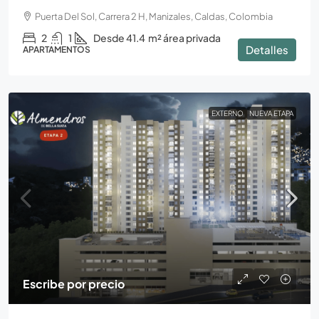
Puerta Del Sol, Carrera 2 H, Manizales, Caldas, Colombia
2
1
Desde 41.4
m² área privada
Detalles
APARTAMENTOS
EXTERNO
NUEVA ETAPA
Escribe por precio