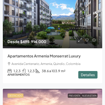
Desde
$495.914.000
Apartamentos Armenia Monserrat Luxury
Avenida Centenario, Armenia, Quindío, Colombia
1,2,3
1,2,3
38.6 a 103.9
m²
Detalles
APARTAMENTOS
DESTACADO
PREVENTA
NUEVA ETAPA