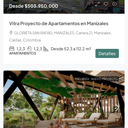
Desde
$503.950.000
Vitra Proyecto de Apartamentos en Manizales
GLORIETA SAN RAFAEL MANIZALES, Carrera 21, Manizales,
Caldas, Colombia
1,2,3
1,2,3
Desde 52.3 a 112.2
m²
Detalles
APARTAMENTOS
PREVENTA
NUEVO PROYECTO