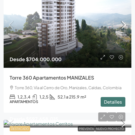
Desde
$704.000.000
Torre 360 Apartamentos MANIZALES
Torre 360, Vía al Cerro de Oro, Manizales, Caldas, Colombia
1,2,3,4
1,2,5
52.1 a 215.9
m²
Detalles
APARTAMENTOS
Desde
$597.658.015
DESTACADO
PREVENTA
NUEVO PROYECTO