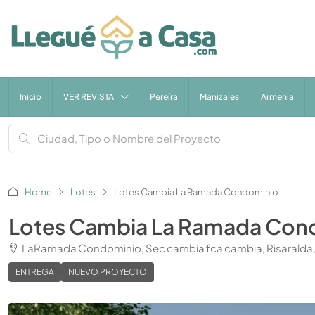
Inicio
VER REVISTA
Pereíra
Manizales
Armenia
Home
Lotes
Lotes Cambia La Ramada Condominio
Lotes Cambia La Ramada Con
LaRamada Condominio, Sec cambia fca cambia, Risaralda,
ENTREGA
NUEVO PROYECTO