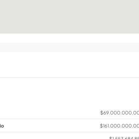
$69.000.000,0
io
$161.000.000,0
$1.553.684,8