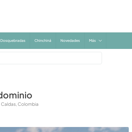
Dosquebradas
Chinchiná
Novedades
Más
dominio
 Caldas, Colombia