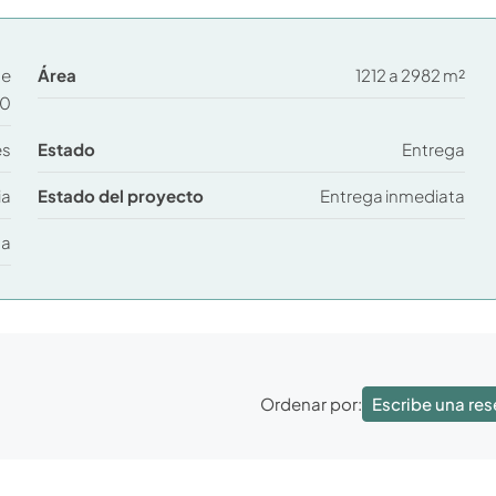
de
Área
1212 a 2982 m²
00
es
Estado
Entrega
ia
Estado del proyecto
Entrega inmediata
ta
Escribe una re
Ordenar por: