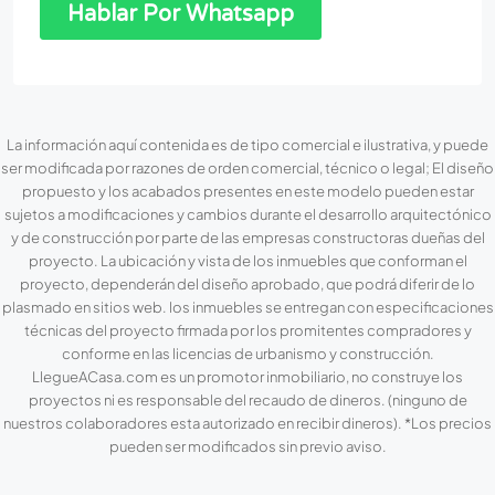
La información aquí contenida es de tipo comercial e ilustrativa, y puede
ser modificada por razones de orden comercial, técnico o legal; El diseño
propuesto y los acabados presentes en este modelo pueden estar
sujetos a modificaciones y cambios durante el desarrollo arquitectónico
y de construcción por parte de las empresas constructoras dueñas del
proyecto. La ubicación y vista de los inmuebles que conforman el
proyecto, dependerán del diseño aprobado, que podrá diferir de lo
plasmado en sitios web. los inmuebles se entregan con especificaciones
técnicas del proyecto firmada por los promitentes compradores y
conforme en las licencias de urbanismo y construcción.
LlegueACasa.com es un promotor inmobiliario, no construye los
proyectos ni es responsable del recaudo de dineros. (ninguno de
nuestros colaboradores esta autorizado en recibir dineros). *Los precios
pueden ser modificados sin previo aviso.