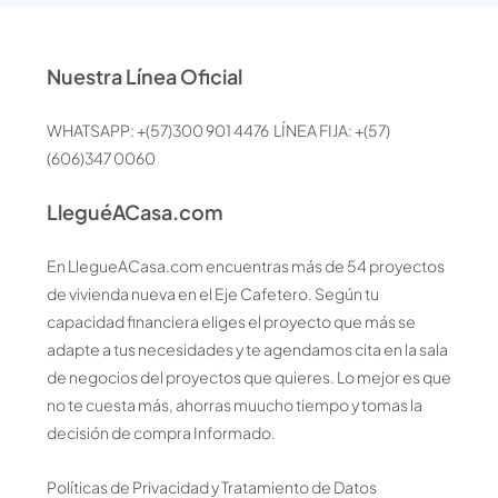
Nuestra Línea Oficial
WHATSAPP: +(57)300 901 4476 LÍNEA FIJA: +(57)
(606)347 0060
LleguéACasa.com
En LlegueACasa.com encuentras más de 54 proyectos
de vivienda nueva en el Eje Cafetero. Según tu
capacidad financiera eliges el proyecto que más se
adapte a tus necesidades y te agendamos cita en la sala
de negocios del proyectos que quieres. Lo mejor es que
no te cuesta más, ahorras muucho tiempo y tomas la
decisión de compra Informado.
Políticas de Privacidad y Tratamiento de Datos