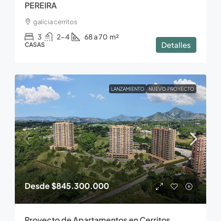
PEREIRA
galicia cerritos
3
2-4
68 a 70
m²
Detalles
CASAS
LANZAMIENTO
NUEVO PROYECTO
Desde
$845.300.000
Proyecto de Apartamentos en Cerritos