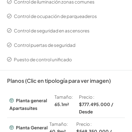
Control de iluminación zonas comunes
Control de ocupación de parqueaderos
Control de seguridad en ascensores
Control puertas de seguridad
Puesto de control unificado
Planos (Clic en tipología para ver imagen)
Tamaño:
Precio :
Planta general
65.1m²
$777.495.000 /
Apartasuites
Desde
Tamaño:
Precio :
Planta General
60.9m²
$569.350.000 /