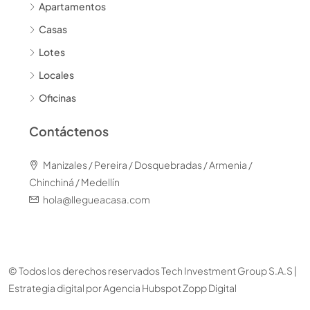
Apartamentos
Casas
Lotes
Locales
Oficinas
Contáctenos
Manizales / Pereira / Dosquebradas / Armenia /
Chinchiná / Medellín
hola@llegueacasa.com
© Todos los derechos reservados Tech Investment Group S.A.S |
Estrategia digital por
Agencia Hubspot Zopp Digital