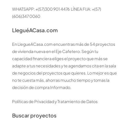
WHATSAPP: +(57)300 901 4476 LÍNEA FIJA: +(57)
(606)347 0060
LleguéACasa.com
En LlegueACasa.com encuentras más de 54 proyectos
de vivienda nueva en el Eje Cafetero. Según tu
capacidad financiera eliges el proyecto que más se
adapte a tus necesidades y te agendamos cita en la sala
de negocios del proyectos que quieres. Lo mejor es que
no te cuesta más, ahorras muucho tiempo y tomas la
decisión de compra Informado.
Políticas de Privacidad y Tratamiento de Datos
Buscar proyectos