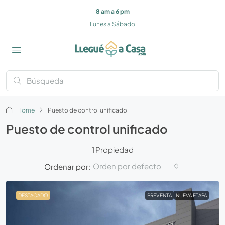
8 am a 6 pm
Lunes a Sábado
Home
Puesto de control unificado
Puesto de control unificado
1 Propiedad
Orden por defecto
Ordenar por:
DESTACADO
PREVENTA
NUEVA ETAPA