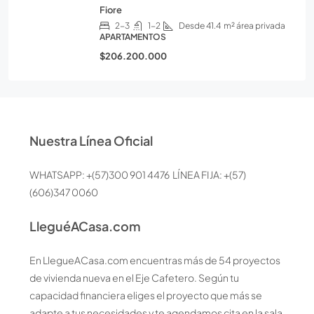
Fiore
2-3
1-2
Desde 41.4
m² área privada
APARTAMENTOS
$206.200.000
Nuestra Línea Oficial
WHATSAPP: +(57)300 901 4476 LÍNEA FIJA: +(57)
(606)347 0060
LleguéACasa.com
En LlegueACasa.com encuentras más de 54 proyectos
de vivienda nueva en el Eje Cafetero. Según tu
capacidad financiera eliges el proyecto que más se
adapte a tus necesidades y te agendamos cita en la sala