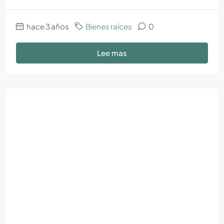
hace 3 años
Bienes raíces
0
Lee mas