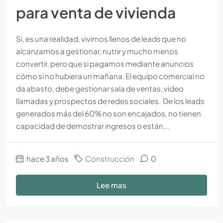
para venta de vivienda
Si, es una realidad, vivimos llenos de leads que no
alcanzamos a gestionar, nutrir y mucho menos
convertir, pero que si pagamos mediante anuncios
cómo si no hubiera un mañana. El equipo comercial no
da abasto, debe gestionar sala de ventas, video
llamadas y prospectos de redes sociales. De los leads
generados más del 60% no son encajados, no tienen
capacidad de demostrar ingresos o están...
hace 3 años
Construcción
0
Lee mas