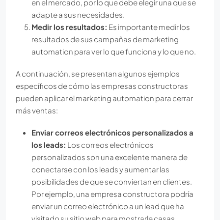
en el mercado, por lo que debe elegir una que se
adapte a sus necesidades.
Medir los resultados:
Es importante medir los
resultados de sus campañas de marketing
automation para ver lo que funciona y lo que no.
A continuación, se presentan algunos ejemplos
específicos de cómo las empresas constructoras
pueden aplicar el marketing automation para cerrar
más ventas:
Enviar correos electrónicos personalizados a
los leads:
Los correos electrónicos
personalizados son una excelente manera de
conectarse con los leads y aumentar las
posibilidades de que se conviertan en clientes.
Por ejemplo, una empresa constructora podría
enviar un correo electrónico a un lead que ha
visitado su sitio web para mostrarle casas