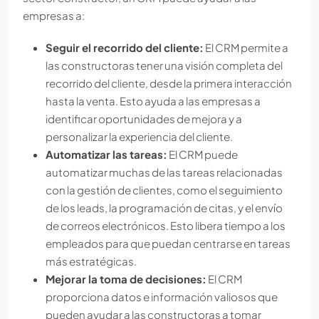
empresas a:
Seguir el recorrido del cliente:
El CRM permite a
las constructoras tener una visión completa del
recorrido del cliente, desde la primera interacción
hasta la venta. Esto ayuda a las empresas a
identificar oportunidades de mejora y a
personalizar la experiencia del cliente.
Automatizar las tareas:
El CRM puede
automatizar muchas de las tareas relacionadas
con la gestión de clientes, como el seguimiento
de los leads, la programación de citas, y el envío
de correos electrónicos. Esto libera tiempo a los
empleados para que puedan centrarse en tareas
más estratégicas.
Mejorar la toma de decisiones:
El CRM
proporciona datos e información valiosos que
pueden ayudar a las constructoras a tomar