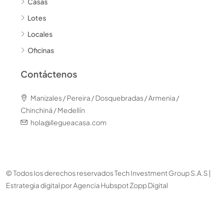
Casas
Lotes
Locales
Oficinas
Contáctenos
Manizales / Pereira / Dosquebradas / Armenia /
Chinchiná / Medellín
hola@llegueacasa.com
© Todos los derechos reservados Tech Investment Group S.A.S |
Estrategia digital por
Agencia Hubspot Zopp Digital