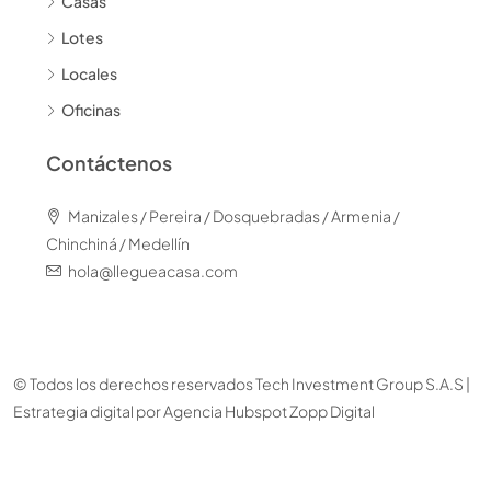
Casas
Lotes
Locales
Oficinas
Contáctenos
Manizales / Pereira / Dosquebradas / Armenia /
Chinchiná / Medellín
hola@llegueacasa.com
© Todos los derechos reservados Tech Investment Group S.A.S |
Estrategia digital por
Agencia Hubspot Zopp Digital