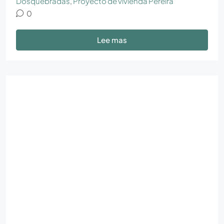
Dosquebradas
,
Proyecto de vivienda Pereira
0
Lee mas