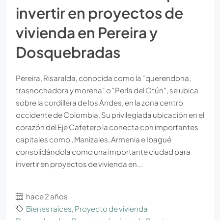
invertir en proyectos de
vivienda en Pereira y
Dosquebradas
Pereira, Risaralda, conocida como la "querendona,
trasnochadora y morena" o "Perla del Otún", se ubica
sobre la cordillera de los Andes, en la zona centro
occidente de Colombia. Su privilegiada ubicación en el
corazón del Eje Cafetero la conecta con importantes
capitales como , Manizales, Armenia e Ibagué
consolidándola como una importante ciudad para
invertir en proyectos de vivienda en...
hace 2 años
Bienes raíces
,
Proyecto de vivienda