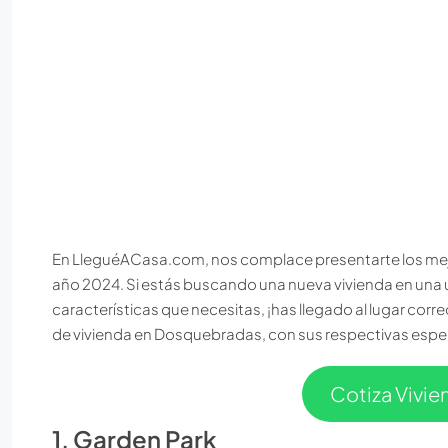
En LleguéACasa.com, nos complace presentarte los mej
año 2024. Si estás buscando una nueva vivienda en una 
características que necesitas, ¡has llegado al lugar cor
de vivienda en Dosquebradas, con sus respectivas espec
Cotiza Vivi
1. Garden Park