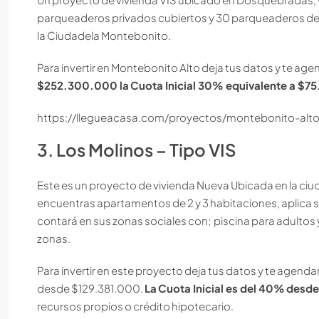
parqueaderos privados cubiertos y 30 parqueaderos de vi
la Ciudadela Montebonito.
Para invertir en Montebonito Alto deja tus datos y te age
$252.300.000 la
Cuota Inicial 30% equivalente a $
https://llegueacasa.com/proyectos/montebonito-al
3. Los Molinos – Tipo VIS
Este es un proyecto de vivienda Nueva Ubicada en la 
encuentras apartamentos de 2 y 3 habitaciones, aplica su
contará en sus zonas sociales con; piscina para adultos y
zonas.
Para invertir en este proyecto deja tus datos y te agend
desde $129.381.000.
La
Cuota Inicial es del 40%
desde
recursos propios o crédito hipotecario.