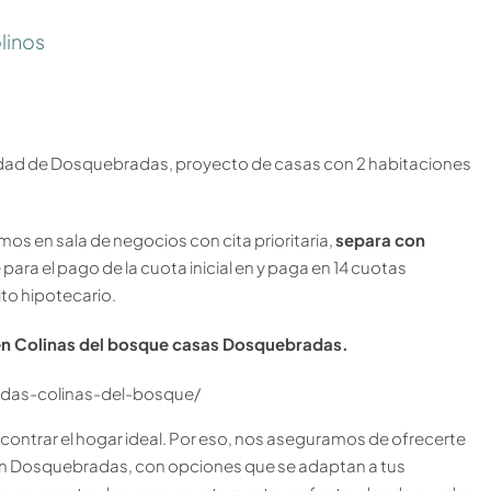
linos
iudad de Dosquebradas, proyecto de casas con 2 habitaciones
mos en sala de negocios con cita prioritaria,
separa con
 para el pago de la cuota inicial en y paga en 14 cuotas
to hipotecario.
 en Colinas del bosque casas Dosquebradas.
das-colinas-del-bosque/
ntrar el hogar ideal. Por eso, nos aseguramos de ofrecerte
en Dosquebradas, con opciones que se adaptan a tus