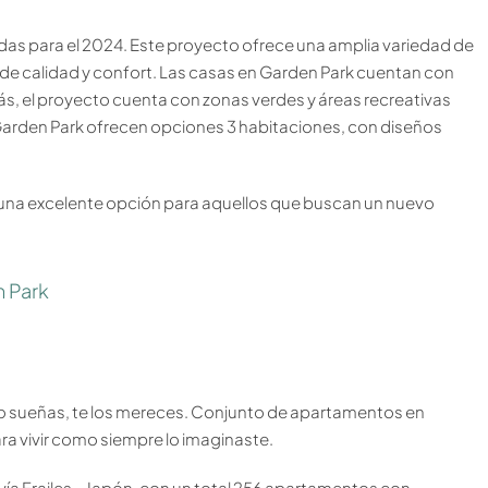
s para el 2024. Este proyecto ofrece una amplia variedad de
e calidad y confort. Las casas en Garden Park cuentan con
s, el proyecto cuenta con zonas verdes y áreas recreativas
n Garden Park ofrecen opciones 3 habitaciones, con diseños
una excelente opción para aquellos que buscan un nuevo
 Park
i lo sueñas, te los mereces. Conjunto de apartamentos en
a vivir como siempre lo imaginaste.
ía Frailes – Japón, con un total 256 apartamentos con