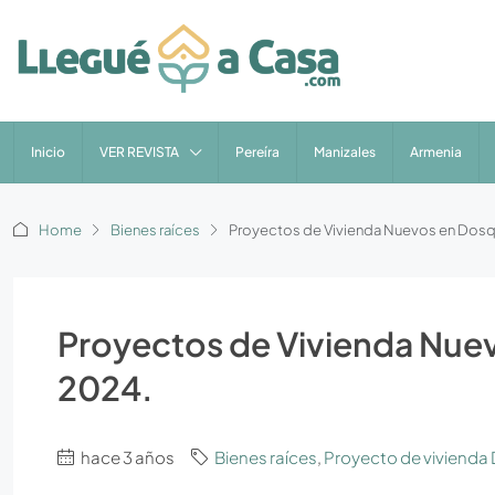
Inicio
VER REVISTA
Pereíra
Manizales
Armenia
Home
Bienes raíces
Proyectos de Vivienda Nuevos en Dosq
Proyectos de Vivienda Nue
2024.
hace 3 años
Bienes raíces
,
Proyecto de viviend