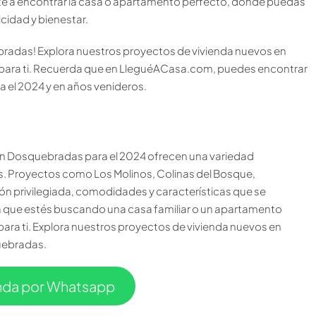
rte a encontrar la casa o apartamento perfecto, donde puedas
icidad y bienestar.
radas! Explora nuestros proyectos de vivienda nuevos en
para ti. Recuerda que en LleguéACasa.com, puedes encontrar
 el 2024 y en años venideros.
en Dosquebradas para el 2024 ofrecen una variedad
 Proyectos como Los Molinos, Colinas del Bosque,
ón privilegiada, comodidades y características que se
a que estés buscando una casa familiar o un apartamento
ara ti. Explora nuestros proyectos de vivienda nuevos en
uebradas.
enda por Whatsapp