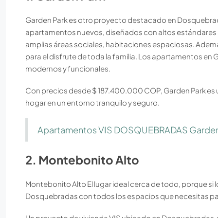
Garden Park es otro proyecto destacado en Dosquebrada
apartamentos nuevos, diseñados con altos estándares d
amplias áreas sociales, habitaciones espaciosas. Ademá
para el disfrute de toda la familia. Los apartamentos e
modernos y funcionales.
Con precios desde $ 187.400.000 COP, Garden Park es 
hogar en un entorno tranquilo y seguro.
Apartamentos VIS DOSQUEBRADAS Garden
2. Montebonito Alto
Montebonito Alto El lugar ideal cerca de todo, porque s
Dosquebradas con todos los espacios que necesitas par
Un proyecto de vivienda VIS ubicado en Dosquebradas, v