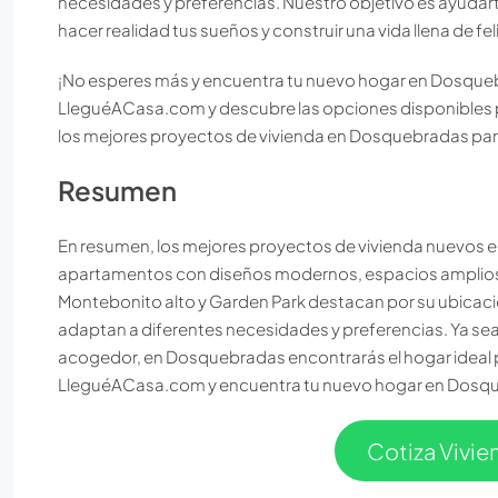
necesidades y preferencias. Nuestro objetivo es ayuda
hacer realidad tus sueños y construir una vida llena de fel
¡No esperes más y encuentra tu nuevo hogar en Dosqueb
LleguéACasa.com y descubre las opciones disponibles 
los mejores proyectos de vivienda en Dosquebradas para
Resumen
En resumen, los mejores proyectos de vivienda nuevos 
apartamentos con diseños modernos, espacios amplios.
Montebonito alto y Garden Park destacan por su ubicaci
adaptan a diferentes necesidades y preferencias. Ya se
acogedor, en Dosquebradas encontrarás el hogar ideal p
LleguéACasa.com y encuentra tu nuevo hogar en Dosq
Cotiza Vivi