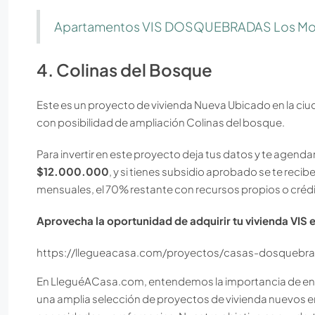
Apartamentos VIS DOSQUEBRADAS Los Mo
4. Colinas del Bosque
Este es un proyecto de vivienda Nueva Ubicado en la c
con posibilidad de ampliación Colinas del bosque.
Para invertir en este proyecto deja tus datos y te agenda
$12.000.000
, y si tienes subsidio aprobado se te recibe
mensuales, el 70% restante con recursos propios o crédi
Aprovecha la oportunidad de adquirir tu vivienda VIS
https://llegueacasa.com/proyectos/casas-dosquebra
En LleguéACasa.com, entendemos la importancia de enco
una amplia selección de proyectos de vivienda nuevos 