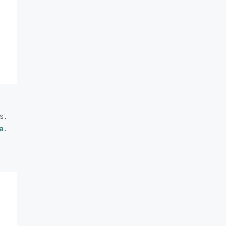
st
a.