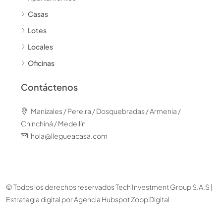
Casas
Lotes
Locales
Oficinas
Contáctenos
Manizales / Pereira / Dosquebradas / Armenia /
Chinchiná / Medellín
hola@llegueacasa.com
© Todos los derechos reservados Tech Investment Group S.A.S |
Estrategia digital por
Agencia Hubspot Zopp Digital