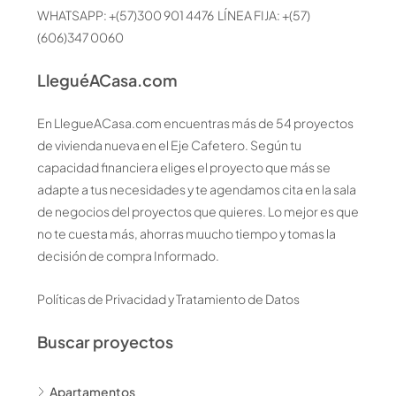
WHATSAPP: +(57)300 901 4476 LÍNEA FIJA: +(57)
(606)347 0060
LleguéACasa.com
En LlegueACasa.com encuentras más de 54 proyectos
de vivienda nueva en el Eje Cafetero. Según tu
capacidad financiera eliges el proyecto que más se
adapte a tus necesidades y te agendamos cita en la sala
de negocios del proyectos que quieres. Lo mejor es que
no te cuesta más, ahorras muucho tiempo y tomas la
decisión de compra Informado.
Políticas de Privacidad y Tratamiento de Datos
Buscar proyectos
Apartamentos