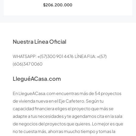
$206.200.000
Nuestra Línea Oficial
WHATSAPP: +(57)300 901 4476 LÍNEA FIJA: +(57)
(606)347 0060
LleguéACasa.com
En LlegueACasa.com encuentras más de 54 proyectos
de vivienda nueva en el Eje Cafetero. Según tu
capacidad financiera eliges el proyecto que más se
adapte a tus necesidades y te agendamos cita en la sala
de negocios del proyectos que quieres. Lo mejor es que
no te cuesta más, ahorras muucho tiempo y tomas la